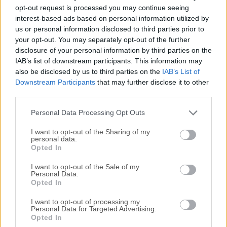
Todas las versiones antiguas distribuidas en nuestro
opt-out request is processed you may continue seeing
sitio web son completamente libres de virus y están
interest-based ads based on personal information utilized by
disponibles para su descarga sin costo alguno.
us or personal information disclosed to third parties prior to
your opt-out. You may separately opt-out of the further
disclosure of your personal information by third parties on the
Nos encantaría saber de ti
IAB’s list of downstream participants. This information may
also be disclosed by us to third parties on the
IAB’s List of
Si tienes alguna pregunta o idea que desees compartir
Downstream Participants
that may further disclose it to other
con nosotros, dirígete a nuestra
página de contacto
y
third parties.
háznoslo saber. ¡Valoramos tu opinión!
Personal Data Processing Opt Outs
I want to opt-out of the Sharing of my
personal data.
Opted In
I want to opt-out of the Sale of my
Personal Data.
Opted In
I want to opt-out of processing my
Personal Data for Targeted Advertising.
Opted In