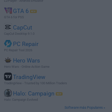
LDPlayer - Android Emulator
GTA 6
GTA 6 for PS5
CapCut
CapCut Desktop 9.1.0
PC Repair
PC Repair Tool 2026
Hero Wars
Hero Wars - Online Action Game
TradingView
TradingView - Trusted by 100 Million Traders
Halo: Campaign
Halo: Campaign Evolved
Software más Populares »