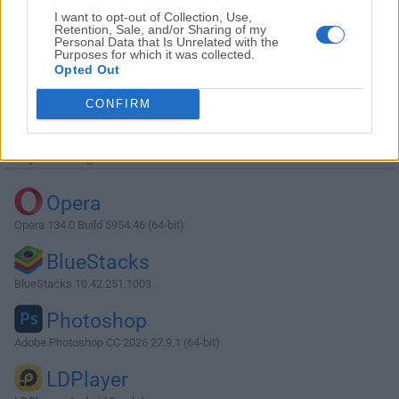
I want to opt-out of Collection, Use,
Retention, Sale, and/or Sharing of my
Personal Data that Is Unrelated with the
Purposes for which it was collected.
Opted Out
Descargar Aura Sync Utility 1.07.84
CONFIRM
¿Por qué se publica esta aplicación en Filehorse? (
Más
información
)
Top Descargas
Opera
Opera 134.0 Build 5954.46 (64-bit)
BlueStacks
BlueStacks 10.42.251.1003
Photoshop
Adobe Photoshop CC 2026 27.9.1 (64-bit)
LDPlayer