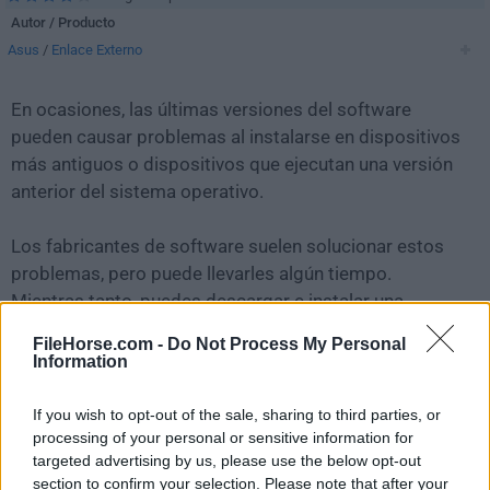
Autor / Producto
Asus
/
Enlace Externo
En ocasiones, las últimas versiones del software
pueden causar problemas al instalarse en dispositivos
más antiguos o dispositivos que ejecutan una versión
anterior del sistema operativo.
Los fabricantes de software suelen solucionar estos
problemas, pero puede llevarles algún tiempo.
Mientras tanto, puedes descargar e instalar una
versión anterior de
Aura Sync Utility 1.07.84
.
FileHorse.com -
Do Not Process My Personal
Information
Para aquellos interesados en descargar la versión más
reciente de
Armoury Crate
o leer nuestra reseña,
If you wish to opt-out of the sale, sharing to third parties, or
simplemente haz
clic aquí
.
processing of your personal or sensitive information for
targeted advertising by us, please use the below opt-out
section to confirm your selection. Please note that after your