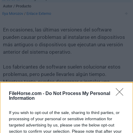
Autor / Producto
Ilya Morozov
/
Enlace Externo
En ocasiones, las últimas versiones del software
pueden causar problemas al instalarse en dispositivos
más antiguos o dispositivos que ejecutan una versión
anterior del sistema operativo.
Los fabricantes de software suelen solucionar estos
problemas, pero puede llevarles algún tiempo.
Mientras tanto, puedes descargar e instalar una
versión anterior de
Balabolka 2.15.0.825
.
FileHorse.com -
Do Not Process My Personal
Information
Para aquellos interesados en descargar la versión más
reciente de
Balabolka
o leer nuestra reseña,
If you wish to opt-out of the sale, sharing to third parties, or
simplemente haz
clic aquí
.
processing of your personal or sensitive information for
targeted advertising by us, please use the below opt-out
section to confirm your selection. Please note that after your