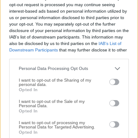
Todas las versiones antiguas distribuidas en nuestro
opt-out request is processed you may continue seeing
sitio web son completamente libres de virus y están
interest-based ads based on personal information utilized by
disponibles para su descarga sin costo alguno.
us or personal information disclosed to third parties prior to
your opt-out. You may separately opt-out of the further
disclosure of your personal information by third parties on the
Nos encantaría saber de ti
IAB’s list of downstream participants. This information may
also be disclosed by us to third parties on the
IAB’s List of
Si tienes alguna pregunta o idea que desees compartir
Downstream Participants
that may further disclose it to other
con nosotros, dirígete a nuestra
página de contacto
y
third parties.
háznoslo saber. ¡Valoramos tu opinión!
Personal Data Processing Opt Outs
I want to opt-out of the Sharing of my
personal data.
Opted In
I want to opt-out of the Sale of my
Personal Data.
Opted In
I want to opt-out of processing my
Personal Data for Targeted Advertising.
Opted In