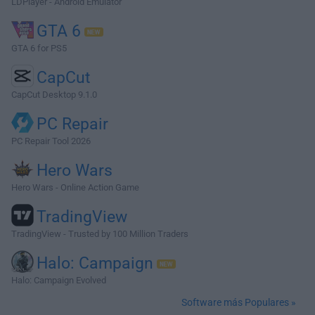
LDPlayer - Android Emulator
GTA 6
GTA 6 for PS5
CapCut
CapCut Desktop 9.1.0
PC Repair
PC Repair Tool 2026
Hero Wars
Hero Wars - Online Action Game
TradingView
TradingView - Trusted by 100 Million Traders
Halo: Campaign
Halo: Campaign Evolved
Software más Populares »