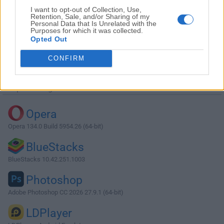
I want to opt-out of Collection, Use,
Retention, Sale, and/or Sharing of my
Personal Data that Is Unrelated with the
Purposes for which it was collected.
Opted Out
Descargar Balabolka 2.15.0.825
CONFIRM
¿Por qué se publica esta aplicación en Filehorse? (
Más
información
)
Top Descargas
Opera
Opera 134.0 Build 5954.26 (64-bit)
BlueStacks
BlueStacks 10.42.251.1003
Photoshop
Adobe Photoshop CC 2026 27.9.1 (64-bit)
LDPlayer