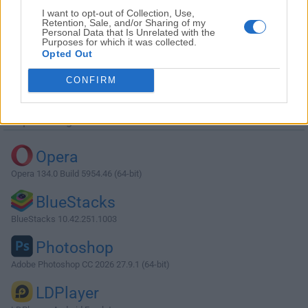
I want to opt-out of Collection, Use,
Retention, Sale, and/or Sharing of my
Personal Data that Is Unrelated with the
Purposes for which it was collected.
Opted Out
Descargar Balabolka 2.15.0.860
CONFIRM
¿Por qué se publica esta aplicación en Filehorse? (
Más
información
)
Top Descargas
Opera
Opera 134.0 Build 5954.46 (64-bit)
BlueStacks
BlueStacks 10.42.251.1003
Photoshop
Adobe Photoshop CC 2026 27.9.1 (64-bit)
LDPlayer