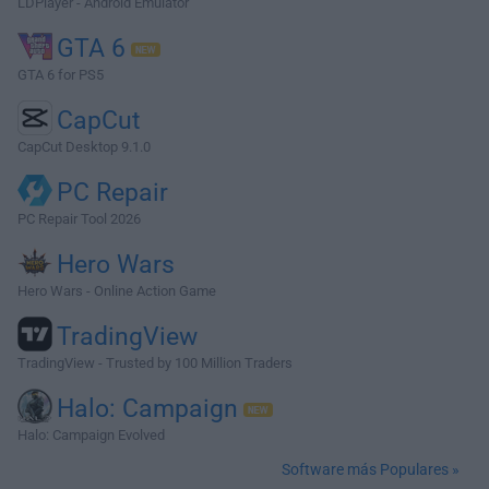
LDPlayer - Android Emulator
GTA 6
GTA 6 for PS5
CapCut
CapCut Desktop 9.1.0
PC Repair
PC Repair Tool 2026
Hero Wars
Hero Wars - Online Action Game
TradingView
TradingView - Trusted by 100 Million Traders
Halo: Campaign
Halo: Campaign Evolved
Software más Populares »