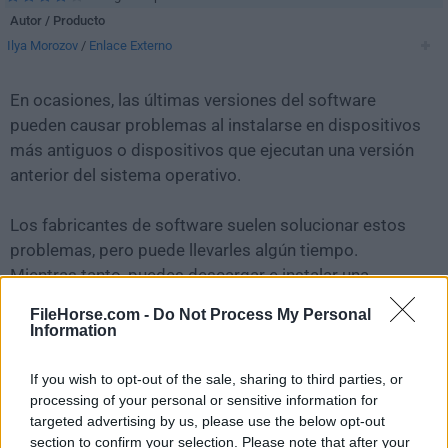
Autor / Producto
Ilya Morozov
/
Enlace Externo
En ocasiones, las últimas versiones del software
pueden causar problemas al instalarse en dispositivos
más antiguos o dispositivos que ejecutan una versión
anterior del sistema operativo.
Los fabricantes de software suelen solucionar estos
problemas, pero puede llevarles algún tiempo.
Mientras tanto, puedes descargar e instalar una
versión anterior de
Balabolka 2.15.0.860
.
FileHorse.com -
Do Not Process My Personal
Information
Para aquellos interesados en descargar la versión más
reciente de
Balabolka
o leer nuestra reseña,
If you wish to opt-out of the sale, sharing to third parties, or
simplemente haz
clic aquí
.
processing of your personal or sensitive information for
targeted advertising by us, please use the below opt-out
section to confirm your selection. Please note that after your