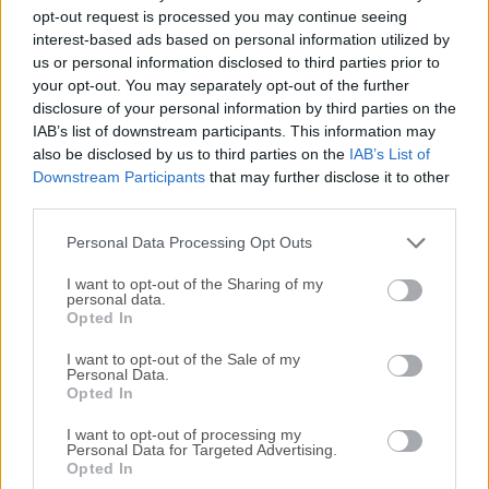
Todas las versiones antiguas distribuidas en nuestro
opt-out request is processed you may continue seeing
sitio web son completamente libres de virus y están
interest-based ads based on personal information utilized by
disponibles para su descarga sin costo alguno.
us or personal information disclosed to third parties prior to
your opt-out. You may separately opt-out of the further
disclosure of your personal information by third parties on the
Nos encantaría saber de ti
IAB’s list of downstream participants. This information may
also be disclosed by us to third parties on the
IAB’s List of
Si tienes alguna pregunta o idea que desees compartir
Downstream Participants
that may further disclose it to other
con nosotros, dirígete a nuestra
página de contacto
y
third parties.
háznoslo saber. ¡Valoramos tu opinión!
Personal Data Processing Opt Outs
I want to opt-out of the Sharing of my
personal data.
Opted In
I want to opt-out of the Sale of my
Personal Data.
Opted In
I want to opt-out of processing my
Personal Data for Targeted Advertising.
Opted In