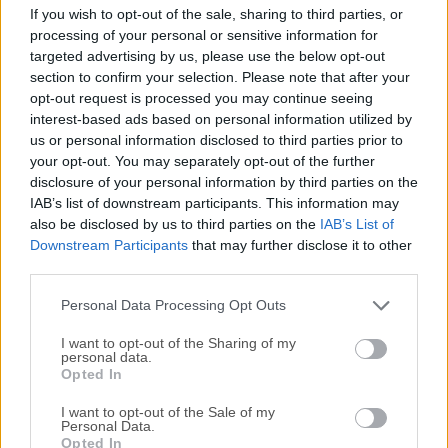
Baldis Basics 32bit es un juego educativo independiente de
If you wish to opt-out of the sale, sharing to third parties, or
terror y comedia desarrollado por Micah McGonigal bajo el
processing of your personal or sensitive information for
seudónimo "Mystman12." Lanzado en 2018, ganó
targeted advertising by us, please use the below opt-out
popularidad debido a su atmósfera surrealista e
section to confirm your selection. Please note that after your
opt-out request is processed you may continue seeing
inquietante mezclada con elementos de juegos educativos
interest-based ads based on personal information utilized by
clásicos. Si recuerdas los juegos educativos estándar de
us or personal information disclosed to third parties prior to
Windows de los años 90, juegos entonces te encantará este
your opt-out. You may separately opt-out of the further
juego. Rinde homenaje a esos juegos clásicos ‘90s en
disclosure of your personal information by third parties on the
Windows, pero con el elemento de terror añadido. El
IAB’s list of downstream participants. This information may
objetivo del juego es evitar a un malvado profesor llamado
also be disclosed by us to third parties on the
IAB’s List of
Baldi y a sus secuaces. Puedes evitarlos recogiendo varios
Downstream Participants
that may further disclose it to other
third parties.
cuadernos y resolviendo diferentes preguntas de
matemáticas. Una vez que logras salir de la escuela
Personal Data Processing Opt Outs
respondiendo suficientes...
I want to opt-out of the Sharing of my
personal data.
Opted In
I want to opt-out of the Sale of my
Personal Data.
Opted In