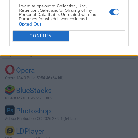
I want to opt-out of Collection, Use,
Retention, Sale, and/or Sharing of my
Personal Data that Is Unrelated with the
Purposes for which it was collected.
Opted Out
Descargar Baldis Basics 1.2.2
CONFIRM
¿Por qué se publica esta aplicación en Filehorse? (
Más
información
)
Top Descargas
Opera
Opera 134.0 Build 5954.46 (64-bit)
BlueStacks
BlueStacks 10.42.251.1003
Photoshop
Adobe Photoshop CC 2026 27.9.1 (64-bit)
LDPlayer