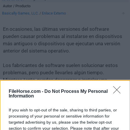
Autor / Producto
Basically Games, LLC.
/
Enlace Externo
En ocasiones, las últimas versiones del software
pueden causar problemas al instalarse en dispositivos
más antiguos o dispositivos que ejecutan una versión
anterior del sistema operativo.
Los fabricantes de software suelen solucionar estos
problemas, pero puede llevarles algún tiempo.
Mientras tanto, puedes descargar e instalar una
versión anterior de
Baldis Basics 1.2.2
.
FileHorse.com -
Do Not Process My Personal
Information
Para aquellos interesados en descargar la versión más
reciente de
Baldis Basics (32-bit)
o leer nuestra
If you wish to opt-out of the sale, sharing to third parties, or
reseña, simplemente haz
clic aquí
.
processing of your personal or sensitive information for
targeted advertising by us, please use the below opt-out
section to confirm your selection. Please note that after your