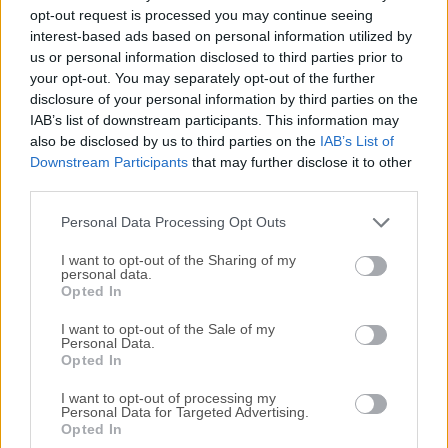
Todas las versiones antiguas distribuidas en nuestro
opt-out request is processed you may continue seeing
sitio web son completamente libres de virus y están
interest-based ads based on personal information utilized by
disponibles para su descarga sin costo alguno.
us or personal information disclosed to third parties prior to
your opt-out. You may separately opt-out of the further
disclosure of your personal information by third parties on the
Nos encantaría saber de ti
IAB’s list of downstream participants. This information may
also be disclosed by us to third parties on the
IAB’s List of
Si tienes alguna pregunta o idea que desees compartir
Downstream Participants
that may further disclose it to other
con nosotros, dirígete a nuestra
página de contacto
y
third parties.
háznoslo saber. ¡Valoramos tu opinión!
Personal Data Processing Opt Outs
I want to opt-out of the Sharing of my
personal data.
Opted In
I want to opt-out of the Sale of my
Personal Data.
Opted In
I want to opt-out of processing my
Personal Data for Targeted Advertising.
Opted In