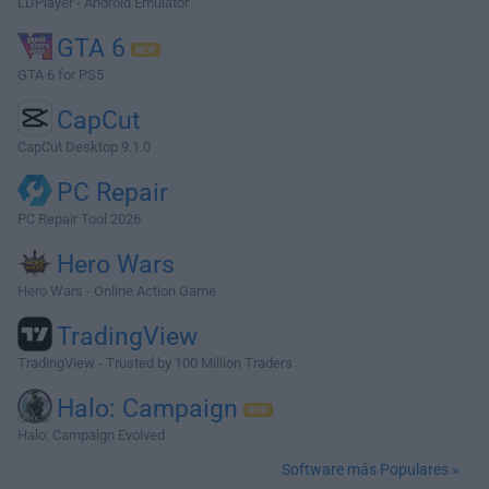
LDPlayer - Android Emulator
GTA 6
GTA 6 for PS5
CapCut
CapCut Desktop 9.1.0
PC Repair
PC Repair Tool 2026
Hero Wars
Hero Wars - Online Action Game
TradingView
TradingView - Trusted by 100 Million Traders
Halo: Campaign
Halo: Campaign Evolved
Software más Populares »