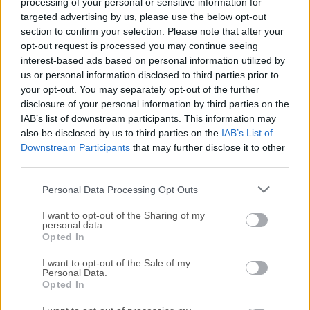
reciente de
Beyond Compare
o leer nuestra reseña,
processing of your personal or sensitive information for
targeted advertising by us, please use the below opt-out
simplemente haz
clic aquí
.
section to confirm your selection. Please note that after your
opt-out request is processed you may continue seeing
Todas las versiones antiguas distribuidas en nuestro
interest-based ads based on personal information utilized by
sitio web son completamente libres de virus y están
us or personal information disclosed to third parties prior to
disponibles para su descarga sin costo alguno.
your opt-out. You may separately opt-out of the further
disclosure of your personal information by third parties on the
IAB’s list of downstream participants. This information may
Nos encantaría saber de ti
also be disclosed by us to third parties on the
IAB’s List of
Downstream Participants
that may further disclose it to other
Si tienes alguna pregunta o idea que desees compartir
third parties.
con nosotros, dirígete a nuestra
página de contacto
y
Personal Data Processing Opt Outs
háznoslo saber. ¡Valoramos tu opinión!
I want to opt-out of the Sharing of my
personal data.
Opted In
I want to opt-out of the Sale of my
Personal Data.
Opted In