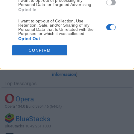
I want to opt-out of processing my
Personal Data for Targeted Advertising.
Opted In
I want to opt-out of Collection, Use,
Retention, Sale, and/or Sharing of my
Personal Data that Is Unrelated with the
Purposes for which it was collected.
Opted Out
Descargar Beyond Compare 5.0.7 Build
CONFIRM
30840
¿Por qué se publica esta aplicación en Filehorse? (
Más
información
)
Top Descargas
Opera
Opera 134.0 Build 5954.46 (64-bit)
BlueStacks
BlueStacks 10.42.251.1003