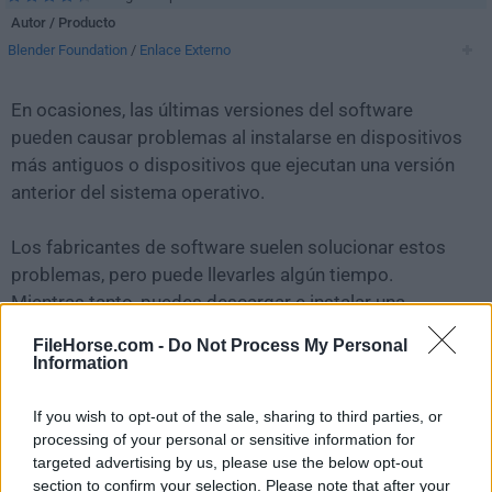
Autor / Producto
Blender Foundation
/
Enlace Externo
En ocasiones, las últimas versiones del software
pueden causar problemas al instalarse en dispositivos
más antiguos o dispositivos que ejecutan una versión
anterior del sistema operativo.
Los fabricantes de software suelen solucionar estos
problemas, pero puede llevarles algún tiempo.
Mientras tanto, puedes descargar e instalar una
versión anterior de
Blender 2.83 (64-bit)
.
FileHorse.com -
Do Not Process My Personal
Information
Para aquellos interesados en descargar la versión más
reciente de
Blender (64-bit)
o leer nuestra reseña,
If you wish to opt-out of the sale, sharing to third parties, or
simplemente haz
clic aquí
.
processing of your personal or sensitive information for
targeted advertising by us, please use the below opt-out
section to confirm your selection. Please note that after your