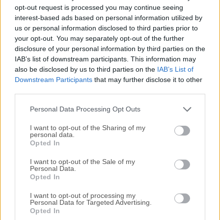
Todas las versiones antiguas distribuidas en nuestro
opt-out request is processed you may continue seeing
sitio web son completamente libres de virus y están
interest-based ads based on personal information utilized by
disponibles para su descarga sin costo alguno.
us or personal information disclosed to third parties prior to
your opt-out. You may separately opt-out of the further
disclosure of your personal information by third parties on the
Nos encantaría saber de ti
IAB’s list of downstream participants. This information may
also be disclosed by us to third parties on the
IAB’s List of
Si tienes alguna pregunta o idea que desees compartir
Downstream Participants
that may further disclose it to other
con nosotros, dirígete a nuestra
página de contacto
y
third parties.
háznoslo saber. ¡Valoramos tu opinión!
Personal Data Processing Opt Outs
I want to opt-out of the Sharing of my
personal data.
Opted In
I want to opt-out of the Sale of my
Personal Data.
Opted In
I want to opt-out of processing my
Personal Data for Targeted Advertising.
Opted In