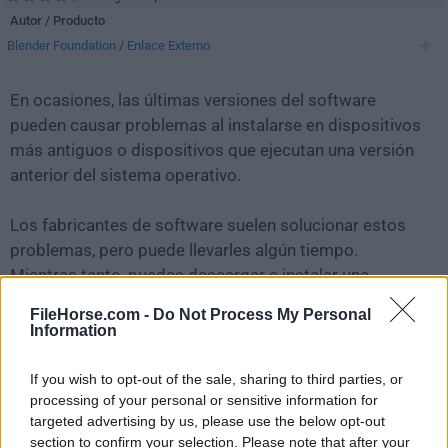
Autor / Producto
Blender Foundation
/
Enlace Externo
En ocasiones, las últimas versiones del software
pueden causar problemas al instalarse en dispositivos
más antiguos o dispositivos que ejecutan una versión
anterior del sistema operativo.
Los fabricantes de software suelen solucionar estos
problemas, pero puede llevarles algún tiempo.
Mientras tanto, puedes descargar e instalar una
versión anterior de
Blender 4.4.1 (64-bit)
.
FileHorse.com -
Do Not Process My Personal
Information
Para aquellos interesados en descargar la versión más
reciente de
Blender (64-bit)
o leer nuestra reseña,
If you wish to opt-out of the sale, sharing to third parties, or
simplemente haz
clic aquí
.
processing of your personal or sensitive information for
targeted advertising by us, please use the below opt-out
section to confirm your selection. Please note that after your