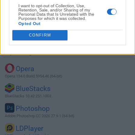
I want to opt-out of Collection, Use,
Retention, Sale, and/or Sharing of my
Personal Data that Is Unrelated with the
Purposes for which it was collected.
Opted Out
Descargar Blender 4.4.1 (64-bit)
CONFIRM
¿Por qué se publica esta aplicación en Filehorse? (
Más
información
)
Top Descargas
Opera
Opera 134.0 Build 5954.46 (64-bit)
BlueStacks
BlueStacks 10.42.251.1003
Photoshop
Adobe Photoshop CC 2026 27.9.1 (64-bit)
LDPlayer