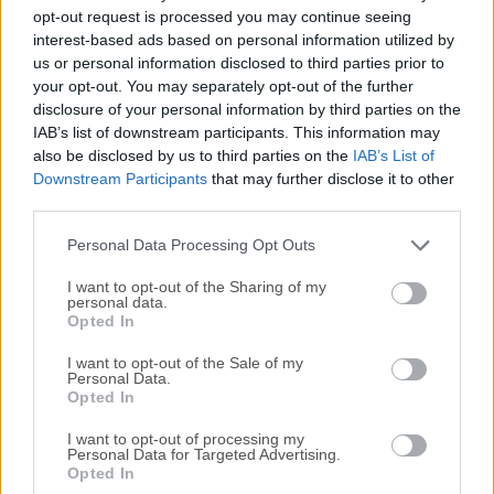
Todas las versiones antiguas distribuidas en nuestro
opt-out request is processed you may continue seeing
sitio web son completamente libres de virus y están
interest-based ads based on personal information utilized by
disponibles para su descarga sin costo alguno.
us or personal information disclosed to third parties prior to
your opt-out. You may separately opt-out of the further
disclosure of your personal information by third parties on the
Nos encantaría saber de ti
IAB’s list of downstream participants. This information may
also be disclosed by us to third parties on the
IAB’s List of
Si tienes alguna pregunta o idea que desees compartir
Downstream Participants
that may further disclose it to other
con nosotros, dirígete a nuestra
página de contacto
y
third parties.
háznoslo saber. ¡Valoramos tu opinión!
Personal Data Processing Opt Outs
I want to opt-out of the Sharing of my
personal data.
Opted In
I want to opt-out of the Sale of my
Personal Data.
Opted In
I want to opt-out of processing my
Personal Data for Targeted Advertising.
Opted In