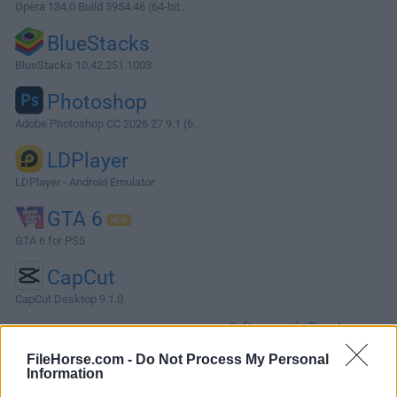
Opera 134.0 Build 5954.46 (64-bit...
BlueStacks
BlueStacks 10.42.251.1003
Photoshop
Adobe Photoshop CC 2026 27.9.1 (6...
LDPlayer
LDPlayer - Android Emulator
GTA 6
GTA 6 for PS5
CapCut
CapCut Desktop 9.1.0
Software más Populares »
FileHorse.com -
Do Not Process My Personal
Information
Acerca de CherryTree