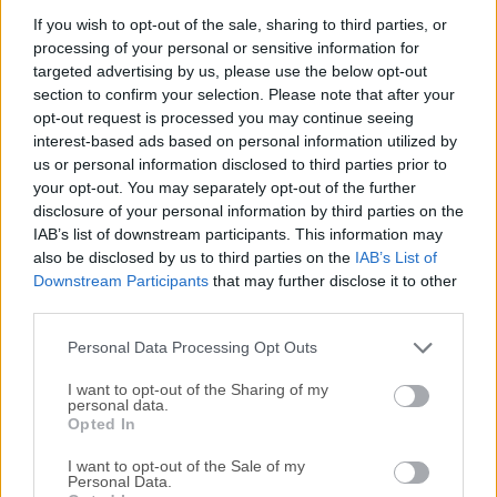
CherryTree es una aplicación de escritorio jerárquica para
If you wish to opt-out of the sale, sharing to third parties, or
processing of your personal or sensitive information for
tomar notas diseñada para usuarios que necesitan una
targeted advertising by us, please use the below opt-out
forma estructurada de organizar su
section to confirm your selection. Please note that after your
información.Desarrollado por Giuseppe Penone, este
opt-out request is processed you may continue seeing
software de código abierto permite a los usuarios crear,
interest-based ads based on personal information utilized by
gestionar y almacenar notas en una estructura de árbol, lo
us or personal information disclosed to third parties prior to
que lo convierte en una excelente herramienta para
your opt-out. You may separately opt-out of the further
estudiantes, investigadores, desarrolladores y cualquier
disclosure of your personal information by third parties on the
IAB’s list of downstream participants. This information may
persona que necesite un potente cuaderno
also be disclosed by us to third parties on the
IAB’s List of
digital.CherryTree para Windows es compatible con el
Downstream Participants
that may further disclose it to other
formato de texto enriquecido, el resaltado de sintaxis de
third parties.
código y las imágenes incrustadas, lo que lo convierte en
una opción versátil para tomar notas y gestionar el
Personal Data Processing Opt Outs
conocimiento.Características PrincipalesEstructura Jer�...
I want to opt-out of the Sharing of my
personal data.
Opted In
I want to opt-out of the Sale of my
Personal Data.