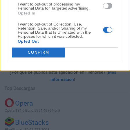
I want to opt-out of processing my
Personal Data for Targeted Advertising.
Opted In
I want to opt-out of Collection, Use,
Retention, Sale, and/or Sharing of my
Personal Data that Is Unrelated with the
Purposes for which it was collected.
Opted Out
Descargar Complete Internet Repair
CONFIRM
6.1.0.5005
¿Por qué se publica esta aplicación en Filehorse? (
Más
información
)
Top Descargas
Opera
Opera 134.0 Build 5954.46 (64-bit)
BlueStacks
BlueStacks 10.42.251.1003