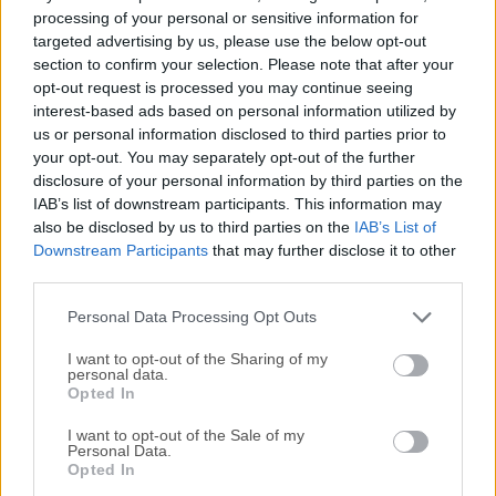
Para aquellos interesados en descargar la versión más
processing of your personal or sensitive information for
reciente de
Complete Internet Repair
o leer nuestra
targeted advertising by us, please use the below opt-out
reseña, simplemente haz
clic aquí
.
section to confirm your selection. Please note that after your
opt-out request is processed you may continue seeing
interest-based ads based on personal information utilized by
Todas las versiones antiguas distribuidas en nuestro
us or personal information disclosed to third parties prior to
sitio web son completamente libres de virus y están
your opt-out. You may separately opt-out of the further
disponibles para su descarga sin costo alguno.
disclosure of your personal information by third parties on the
IAB’s list of downstream participants. This information may
Nos encantaría saber de ti
also be disclosed by us to third parties on the
IAB’s List of
Downstream Participants
that may further disclose it to other
third parties.
Si tienes alguna pregunta o idea que desees compartir
con nosotros, dirígete a nuestra
página de contacto
y
Personal Data Processing Opt Outs
háznoslo saber. ¡Valoramos tu opinión!
I want to opt-out of the Sharing of my
personal data.
Opted In
I want to opt-out of the Sale of my
Personal Data.
Opted In