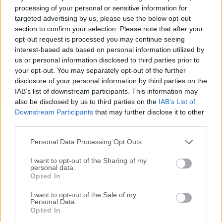
Para aquellos interesados en descargar la versión más
processing of your personal or sensitive information for
reciente de
Complete Internet Repair
o leer nuestra
targeted advertising by us, please use the below opt-out
reseña, simplemente haz
clic aquí
.
section to confirm your selection. Please note that after your
opt-out request is processed you may continue seeing
interest-based ads based on personal information utilized by
Todas las versiones antiguas distribuidas en nuestro
us or personal information disclosed to third parties prior to
sitio web son completamente libres de virus y están
your opt-out. You may separately opt-out of the further
disponibles para su descarga sin costo alguno.
disclosure of your personal information by third parties on the
IAB’s list of downstream participants. This information may
Nos encantaría saber de ti
also be disclosed by us to third parties on the
IAB’s List of
Downstream Participants
that may further disclose it to other
third parties.
Si tienes alguna pregunta o idea que desees compartir
con nosotros, dirígete a nuestra
página de contacto
y
Personal Data Processing Opt Outs
háznoslo saber. ¡Valoramos tu opinión!
I want to opt-out of the Sharing of my
personal data.
Opted In
I want to opt-out of the Sale of my
Personal Data.
Opted In