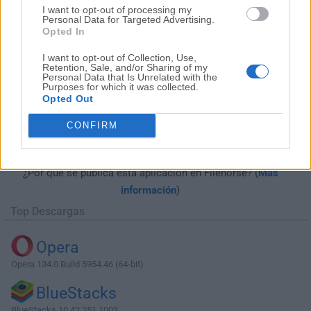
I want to opt-out of processing my
Personal Data for Targeted Advertising.
Opted In
I want to opt-out of Collection, Use,
Retention, Sale, and/or Sharing of my
Personal Data that Is Unrelated with the
Purposes for which it was collected.
Opted Out
Descargar Complete Internet Repair
CONFIRM
8.1.3.5228
¿Por qué se publica esta aplicación en Filehorse? (
Más
información
)
Top Descargas
Opera
Opera 134.0 Build 5954.46 (64-bit)
BlueStacks
BlueStacks 10.42.251.1003