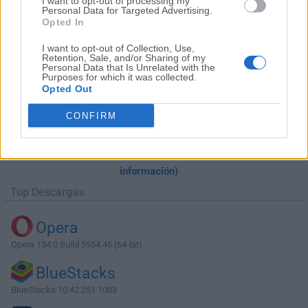
I want to opt-out of processing my
Personal Data for Targeted Advertising.
Opted In
I want to opt-out of Collection, Use,
Retention, Sale, and/or Sharing of my
Personal Data that Is Unrelated with the
Purposes for which it was collected.
Opted Out
Descargar Complete Internet Repair
CONFIRM
9.1.3.6120
¿Por qué se publica esta aplicación en Filehorse? (
Más
información
)
Top Descargas
Opera
Opera 134.0 Build 5954.46 (64-bit)
BlueStacks
BlueStacks 10.42.251.1003