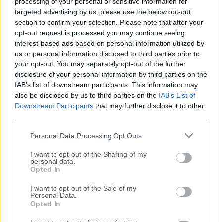
reciente de
Complete Internet Repair
o leer nuestra
processing of your personal or sensitive information for
targeted advertising by us, please use the below opt-out
reseña, simplemente haz
clic aquí
.
section to confirm your selection. Please note that after your
opt-out request is processed you may continue seeing
Todas las versiones antiguas distribuidas en nuestro
interest-based ads based on personal information utilized by
sitio web son completamente libres de virus y están
us or personal information disclosed to third parties prior to
disponibles para su descarga sin costo alguno.
your opt-out. You may separately opt-out of the further
disclosure of your personal information by third parties on the
IAB’s list of downstream participants. This information may
Nos encantaría saber de ti
also be disclosed by us to third parties on the
IAB’s List of
Downstream Participants
that may further disclose it to other
Si tienes alguna pregunta o idea que desees compartir
third parties.
con nosotros, dirígete a nuestra
página de contacto
y
Personal Data Processing Opt Outs
háznoslo saber. ¡Valoramos tu opinión!
I want to opt-out of the Sharing of my
personal data.
Opted In
I want to opt-out of the Sale of my
Personal Data.
Opted In