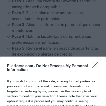
Paso 1
: Cree una cuenta de Coveron usando un
navegador web compatible.
Paso 2
: Elija el plan que se adapte a sus
necesidades de protección.
Paso 3
: Añada la información personal que desea
monitorizar.
Paso 4
: Habilite las alertas y compruebe sus
preferencias de notificación.
Paso 5
: Revise el panel en busca de advertencias
de exposición o alertas de crédito.
Paso 6
: Siga las acciones recomendadas cuando
se detecte una amenaza.
FileHorse.com -
Do Not Process My Personal
Information
Paso 7
: Póngase en contacto con el soporte de
recuperación si se produce robo de identidad o
If you wish to opt-out of the sale, sharing to third parties, or
fraude.
processing of your personal or sensitive information for
Paso 8
: Mantenga sus detalles monitorizados
targeted advertising by us, please use the below opt-out
actualizados con el tiempo.
section to confirm your selection. Please note that after your
opt-out request is processed you may continue seeing
interest-based ads based on personal information utilized by