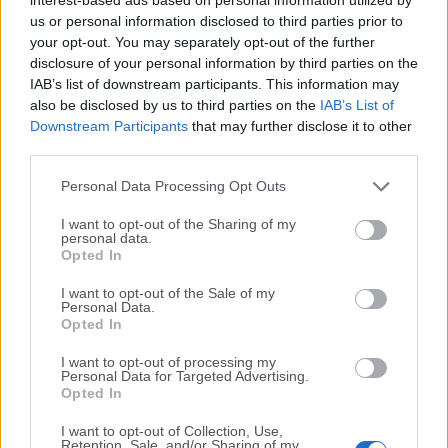
Preguntas Frecuentes
us or personal information disclosed to third parties prior to
your opt-out. You may separately opt-out of the further
¿Es Coveron un antivirus?
disclosure of your personal information by third parties on the
No. Coveron no es un programa antivirus tradicional.
IAB’s list of downstream participants. This information may
Es una plataforma de protección y monitorización de
also be disclosed by us to third parties on the
IAB’s List of
identidad que se centra en la exposición de datos
Downstream Participants
that may further disclose it to other
third parties.
personales, alertas de fraude, actividad crediticia y
soporte de recuperación.
Personal Data Processing Opt Outs
I want to opt-out of the Sharing of my
¿Protege Coveron contra el robo de identidad?
personal data.
Ayuda a reducir el riesgo de robo de identidad
Opted In
monitorizando información sensible, enviando alertas
I want to opt-out of the Sale of my
y ofreciendo asistencia para la recuperación. Sin
Personal Data.
Opted In
embargo, ningún servicio puede prevenir
completamente todo tipo de fraude de identidad.
I want to opt-out of processing my
Personal Data for Targeted Advertising.
Opted In
¿Es Coveron bueno para principiantes?
Sí. La plataforma es lo suficientemente sencilla para
I want to opt-out of Collection, Use,
Retention, Sale, and/or Sharing of my