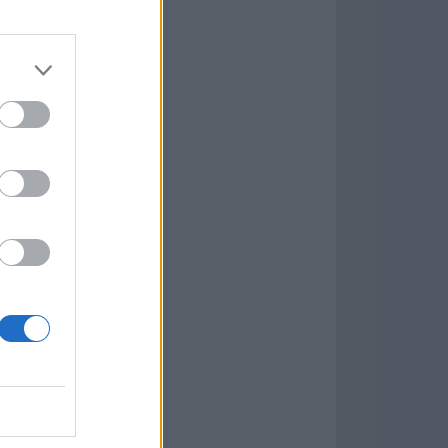
Game
aign
ás Populares »