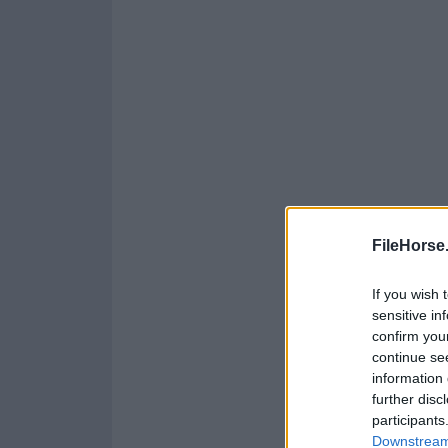
FileHorse
If you wish 
sensitive in
confirm you
continue se
information 
further disc
participants
Downstream 