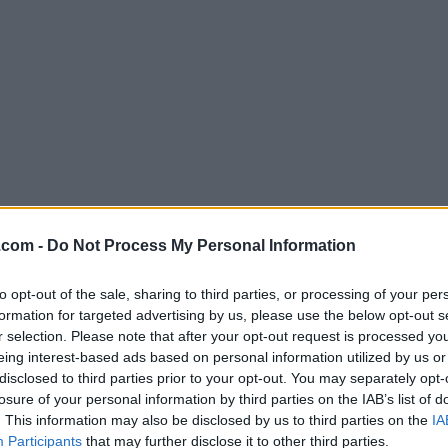
.com -
Do Not Process My Personal Information
Descargar CrystalDiskMark 8.0.
to opt-out of the sale, sharing to third parties, or processing of your per
¿Por qué se publica esta aplicación en Filehorse? (
Más in
formation for targeted advertising by us, please use the below opt-out s
r selection. Please note that after your opt-out request is processed y
Imágenes
eing interest-based ads based on personal information utilized by us or
disclosed to third parties prior to your opt-out. You may separately opt-
losure of your personal information by third parties on the IAB’s list of
. This information may also be disclosed by us to third parties on the
IA
Participants
that may further disclose it to other third parties.