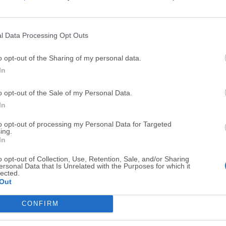
Top Descargas
l Data Processing Opt Outs
Opera
BlueStacks
o opt-out of the Sharing of my personal data.
Opera 134.0 Build 5954.46 (64-bit)
BlueStacks 10.42.251.1003
In
Photoshop
LDPlayer
o opt-out of the Sale of my Personal Data.
Adobe Photoshop CC 2026 27.9.1 (64-bit)
LDPlayer - Android Emulator
In
GTA 6
CapCut
to opt-out of processing my Personal Data for Targeted
ing.
GTA 6 for PS5
CapCut Desktop 9.1.0
In
PC Repair
Hero Wars
o opt-out of Collection, Use, Retention, Sale, and/or Sharing
PC Repair Tool 2026
Hero Wars - Online Action 
ersonal Data that Is Unrelated with the Purposes for which it
lected.
Out
TradingView
Halo: Camp
TradingView - Trusted by 100 Million Traders
Halo: Campaign Evolved
CONFIRM
Software m