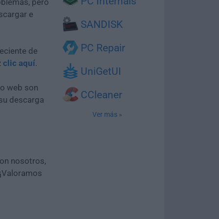
PC Internals
oblemas, pero
scargar e
SANDISK
PC Repair
eciente de
z
clic aquí
.
UniGetUI
tio web son
CCleaner
 su descarga
Ver más »
con nosotros,
 ¡Valoramos