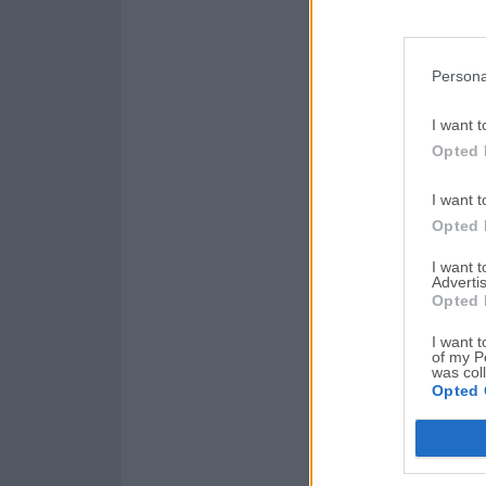
Persona
I want t
Opted 
I want t
Opted 
I want 
Advertis
Opted 
I want t
of my P
was col
Opted 