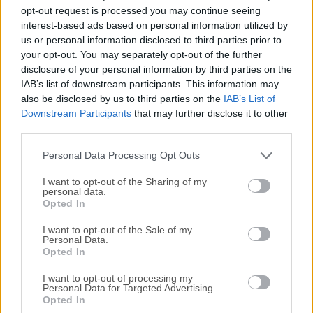
Todas las versiones antiguas distribuidas en nuestro
opt-out request is processed you may continue seeing
sitio web son completamente libres de virus y están
interest-based ads based on personal information utilized by
disponibles para su descarga sin costo alguno.
us or personal information disclosed to third parties prior to
your opt-out. You may separately opt-out of the further
disclosure of your personal information by third parties on the
Nos encantaría saber de ti
IAB’s list of downstream participants. This information may
also be disclosed by us to third parties on the
IAB’s List of
Si tienes alguna pregunta o idea que desees compartir
Downstream Participants
that may further disclose it to other
con nosotros, dirígete a nuestra
página de contacto
y
third parties.
háznoslo saber. ¡Valoramos tu opinión!
Personal Data Processing Opt Outs
I want to opt-out of the Sharing of my
personal data.
Opted In
I want to opt-out of the Sale of my
Personal Data.
Opted In
I want to opt-out of processing my
Personal Data for Targeted Advertising.
Opted In