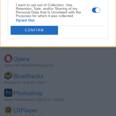
I want to opt-out of Collection, Use,
Retention, Sale, and/or Sharing of my
Personal Data that Is Unrelated with the
Purposes for which it was collected.
Opted Out
Descargar DriversCloud 12.1.5 (32-bit)
CONFIRM
¿Por qué se publica esta aplicación en Filehorse? (
Más
información
)
Top Descargas
Opera
Opera 134.0 Build 5954.26 (64-bit)
BlueStacks
BlueStacks 10.42.251.1003
Photoshop
Adobe Photoshop CC 2026 27.9.1 (64-bit)
LDPlayer