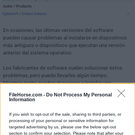
Autor / Producto
Cybelsoft
/
Enlace Externo
En ocasiones, las últimas versiones del software
pueden causar problemas al instalarse en dispositivos
más antiguos o dispositivos que ejecutan una versión
anterior del sistema operativo.
Los fabricantes de software suelen solucionar estos
problemas, pero puede llevarles algún tiempo.
Mientras tanto, puedes descargar e instalar una
versión anterior de
DriversCloud 12.1.5 (32-bit)
.
FileHorse.com -
Do Not Process My Personal
Information
Para aquellos interesados en descargar la versión más
reciente de
DriversCloud
o leer nuestra reseña,
If you wish to opt-out of the sale, sharing to third parties, or
simplemente haz
clic aquí
.
processing of your personal or sensitive information for
targeted advertising by us, please use the below opt-out
section to confirm your selection. Please note that after your