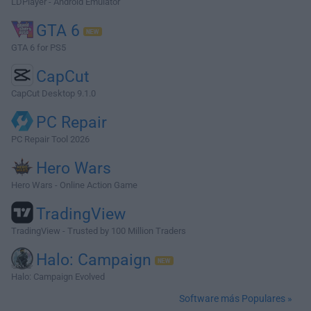
LDPlayer - Android Emulator
GTA 6
GTA 6 for PS5
CapCut
CapCut Desktop 9.1.0
PC Repair
PC Repair Tool 2026
Hero Wars
Hero Wars - Online Action Game
TradingView
TradingView - Trusted by 100 Million Traders
Halo: Campaign
Halo: Campaign Evolved
Software más Populares »