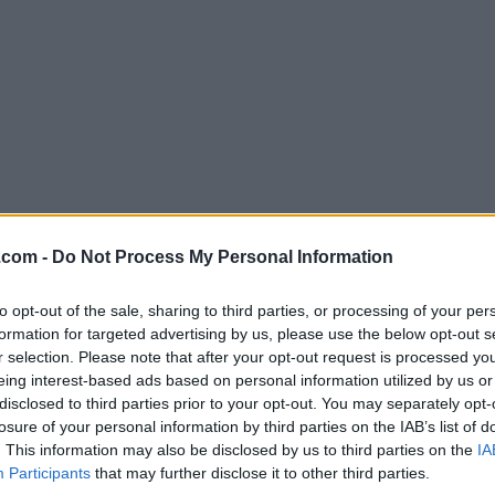
.com -
Do Not Process My Personal Information
Descargar DriversCloud 12.0.27.0 (64
¿Por qué se publica esta aplicación en Filehorse? (
Más in
to opt-out of the sale, sharing to third parties, or processing of your per
formation for targeted advertising by us, please use the below opt-out s
r selection. Please note that after your opt-out request is processed y
Imágenes
eing interest-based ads based on personal information utilized by us or
disclosed to third parties prior to your opt-out. You may separately opt-
losure of your personal information by third parties on the IAB’s list of
. This information may also be disclosed by us to third parties on the
IA
Participants
that may further disclose it to other third parties.