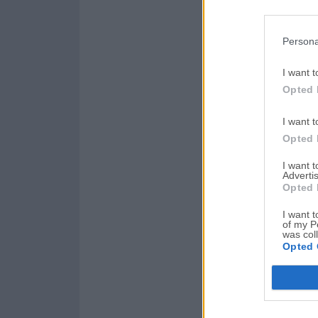
Persona
I want t
Opted 
I want t
Opted 
I want 
Advertis
Opted 
I want t
of my P
was col
Opted 