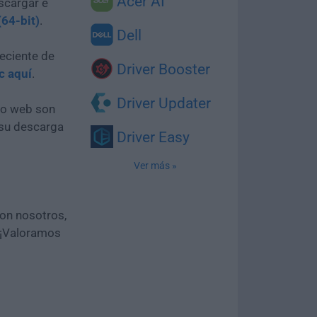
Acer AI
scargar e
(64-bit)
.
Dell
eciente de
Driver Booster
ic aquí
.
Driver Updater
tio web son
 su descarga
Driver Easy
Ver más »
con nosotros,
 ¡Valoramos