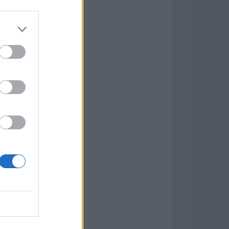
Game
aign
ás Populares »