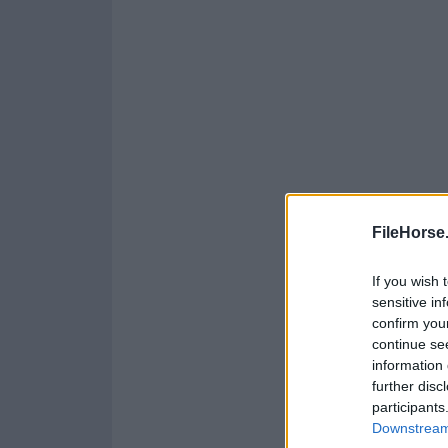
FileHorse
If you wish 
sensitive in
confirm you
continue se
information 
further disc
participants
Downstream 