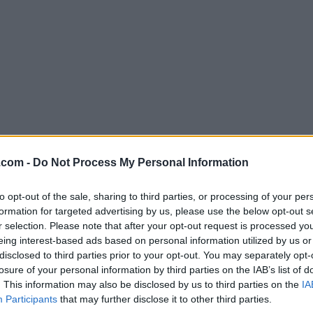
.com -
Do Not Process My Personal Information
Descargar DriversCloud 12.0.28.0 (32
¿Por qué se publica esta aplicación en Filehorse? (
Más in
to opt-out of the sale, sharing to third parties, or processing of your per
formation for targeted advertising by us, please use the below opt-out s
r selection. Please note that after your opt-out request is processed y
Imágenes
eing interest-based ads based on personal information utilized by us or
disclosed to third parties prior to your opt-out. You may separately opt-
losure of your personal information by third parties on the IAB’s list of
. This information may also be disclosed by us to third parties on the
IA
Participants
that may further disclose it to other third parties.