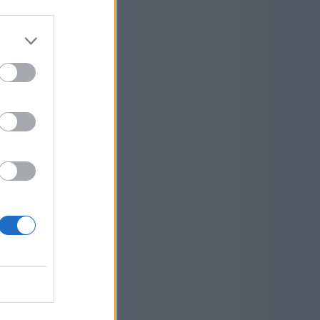
Game
aign
ás Populares »