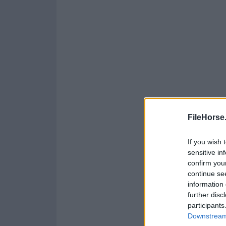
FileHorse
If you wish 
sensitive in
confirm you
continue se
information 
further disc
participants
Downstream 