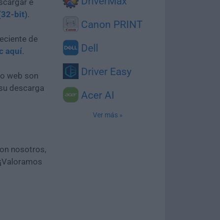
DriverMax
scargar e
(32-bit)
.
Canon PRINT
eciente de
Dell
ic aquí
.
Driver Easy
tio web son
 su descarga
Acer AI
Ver más »
con nosotros,
 ¡Valoramos