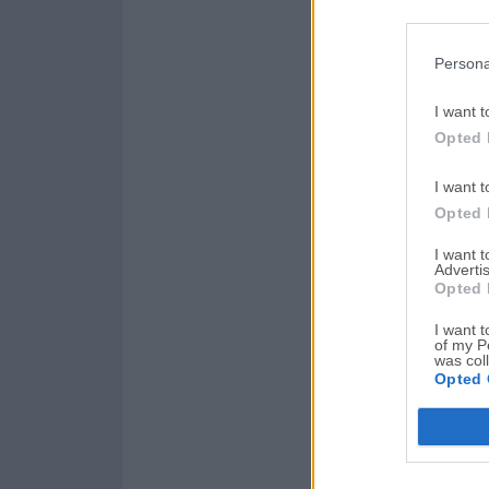
Persona
I want t
Opted 
I want t
Opted 
I want 
Advertis
Opted 
I want t
of my P
was col
Opted 