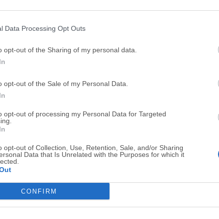
Top Descargas
l Data Processing Opt Outs
Opera
BlueStacks
o opt-out of the Sharing of my personal data.
Opera 134.0 Build 5954.46 (64-bit)
BlueStacks 10.42.251.1003
In
Photoshop
LDPlayer
o opt-out of the Sale of my Personal Data.
Adobe Photoshop CC 2026 27.9.1 (64-bit)
LDPlayer - Android Emulator
In
GTA 6
CapCut
to opt-out of processing my Personal Data for Targeted
GTA 6 for PS5
CapCut Desktop 9.1.0
ing.
In
PC Repair
Hero Wars
o opt-out of Collection, Use, Retention, Sale, and/or Sharing
PC Repair Tool 2026
Hero Wars - Online Action 
ersonal Data that Is Unrelated with the Purposes for which it
lected.
TradingView
Halo: Camp
Out
TradingView - Trusted by 100 Million Traders
Halo: Campaign Evolved
CONFIRM
Software m