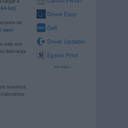
Canon PRINT
scargar e
(64-bit)
.
Driver Easy
eciente de
Dell
ic aquí
.
Driver Updater
tio web son
 su descarga
Epson Print
Ver más »
con nosotros,
 ¡Valoramos