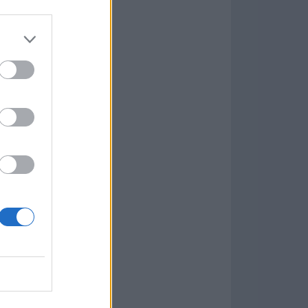
Game
aign
ás Populares »