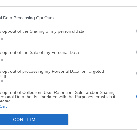
Top Descargas
l Data Processing Opt Outs
Opera
BlueStacks
o opt-out of the Sharing of my personal data.
Opera 134.0 Build 5954.46 (64-bit)
BlueStacks 10.42.251.1003
In
Photoshop
LDPlayer
o opt-out of the Sale of my Personal Data.
Adobe Photoshop CC 2026 27.9.1 (64-bit)
LDPlayer - Android Emulator
In
GTA 6
CapCut
to opt-out of processing my Personal Data for Targeted
GTA 6 for PS5
CapCut Desktop 9.1.0
ing.
In
PC Repair
Hero Wars
o opt-out of Collection, Use, Retention, Sale, and/or Sharing
PC Repair Tool 2026
Hero Wars - Online Action 
ersonal Data that Is Unrelated with the Purposes for which it
lected.
TradingView
Halo: Camp
Out
TradingView - Trusted by 100 Million Traders
Halo: Campaign Evolved
CONFIRM
Software m