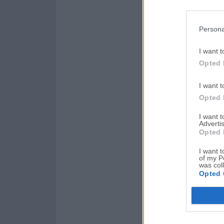
Persona
I want t
Opted 
I want t
Opted 
I want 
Advertis
Opted 
I want t
of my P
was col
Opted 