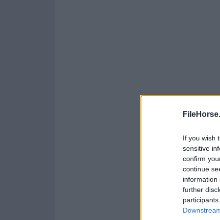
FileHorse
If you wish 
sensitive in
confirm you
continue se
information 
further disc
participants
Downstream 