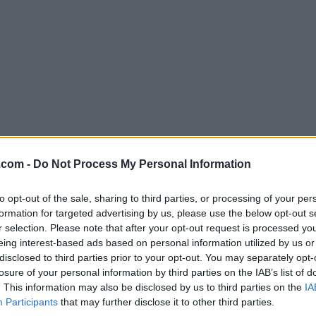
.com -
Do Not Process My Personal Information
Descargar DriversCloud 12.0.28.0 (64
¿Por qué se publica esta aplicación en Filehorse? (
Más in
to opt-out of the sale, sharing to third parties, or processing of your per
formation for targeted advertising by us, please use the below opt-out s
r selection. Please note that after your opt-out request is processed y
Imágenes
eing interest-based ads based on personal information utilized by us or
disclosed to third parties prior to your opt-out. You may separately opt-
losure of your personal information by third parties on the IAB’s list of
. This information may also be disclosed by us to third parties on the
IA
Participants
that may further disclose it to other third parties.