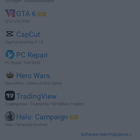
LDPlayer - Android Emulator
GTA 6
GTA 6 for PS5
CapCut
CapCut Desktop 9.1.0
PC Repair
PC Repair Tool 2026
Hero Wars
Hero Wars - Online Action Game
TradingView
TradingView - Trusted by 100 Million Traders
Halo: Campaign
Halo: Campaign Evolved
Software más Populares »