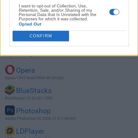
I want to opt-out of Collection, Use,
Retention, Sale, and/or Sharing of my
Personal Data that Is Unrelated with the
Purposes for which it was collected.
Opted Out
Descargar DriversCloud 12.1.3 (32-bit)
CONFIRM
¿Por qué se publica esta aplicación en Filehorse? (
Más
información
)
Top Descargas
Opera
Opera 134.0 Build 5954.46 (64-bit)
BlueStacks
BlueStacks 10.42.251.1003
Photoshop
Adobe Photoshop CC 2026 27.9.1 (64-bit)
LDPlayer