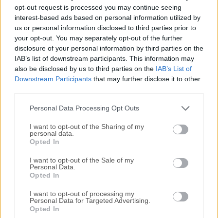
Todas las versiones antiguas distribuidas en nuestro
opt-out request is processed you may continue seeing
sitio web son completamente libres de virus y están
interest-based ads based on personal information utilized by
disponibles para su descarga sin costo alguno.
us or personal information disclosed to third parties prior to
your opt-out. You may separately opt-out of the further
disclosure of your personal information by third parties on the
Nos encantaría saber de ti
IAB’s list of downstream participants. This information may
also be disclosed by us to third parties on the
IAB’s List of
Si tienes alguna pregunta o idea que desees compartir
Downstream Participants
that may further disclose it to other
con nosotros, dirígete a nuestra
página de contacto
y
third parties.
háznoslo saber. ¡Valoramos tu opinión!
Personal Data Processing Opt Outs
I want to opt-out of the Sharing of my
personal data.
Opted In
I want to opt-out of the Sale of my
Personal Data.
Opted In
I want to opt-out of processing my
Personal Data for Targeted Advertising.
Opted In