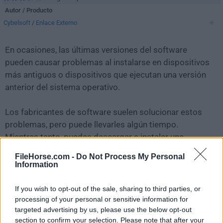
Autor / Producto
Cybelsoft
/
Enlace Externo
En ocasiones, las últimas versiones del software
pueden causar problemas al instalarse en dispositivos
más antiguos o dispositivos que ejecutan una versión
anterior del sistema operativo.
Los fabricantes de software suelen solucionar estos
problemas, pero puede llevarles algún tiempo.
Mientras tanto, puedes descargar e instalar una
versión anterior de
DriversCloud 12.1.3 (32-bit)
.
FileHorse.com -
Do Not Process My Personal
Information
Para aquellos interesados en descargar la versión más
reciente de
DriversCloud
o leer nuestra reseña,
If you wish to opt-out of the sale, sharing to third parties, or
simplemente haz
clic aquí
.
processing of your personal or sensitive information for
targeted advertising by us, please use the below opt-out
section to confirm your selection. Please note that after your