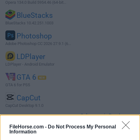
Opera 134.0 Build 5954.46 (64-bit...
BlueStacks
BlueStacks 10.42.251.1003
Photoshop
Adobe Photoshop CC 2026 27.9.1 (6...
LDPlayer
LDPlayer - Android Emulator
GTA 6
GTA 6 for PS5
CapCut
CapCut Desktop 9.1.0
Software más Populares »
FileHorse.com -
Do Not Process My Personal
Information
Acerca de DriversCloud