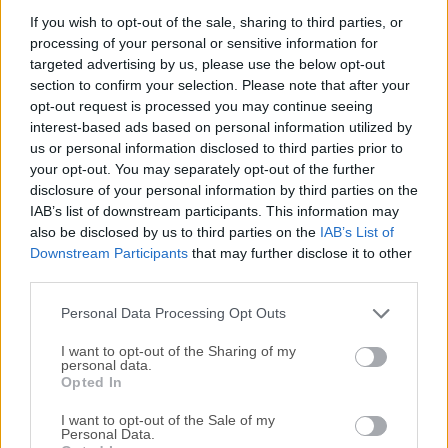
DriversCloud es una herramienta de análisis del sistema
If you wish to opt-out of the sale, sharing to third parties, or
processing of your personal or sensitive information for
que puede ayudarte rápidamente a saber todo sobre el
targeted advertising by us, please use the below opt-out
estado actual de tu sistema PC, incluyendo información
section to confirm your selection. Please note that after your
sobre tu hardware, software actual, un listado de todos tus
opt-out request is processed you may continue seeing
drivers, recomendaciones para actualizar tus drivers, y
interest-based ads based on personal information utilized by
mucho más. Debido al enfoque completo de análisis y
us or personal information disclosed to third parties prior to
escaneo y también a un gran compromiso con una interfaz
your opt-out. You may separately opt-out of the further
de usuario optimizada y controles fáciles de usar,
disclosure of your personal information by third parties on the
IAB’s list of downstream participants. This information may
DriversCloud Offline Detection puede ser utilizado tanto por
also be disclosed by us to third parties on the
IAB’s List of
novatos como por usuarios experimentados. El uso del
Downstream Participants
that may further disclose it to other
programa se realiza en dos pasos. Primero, debes instalar
third parties.
la aplicación en miniatura en tu PC, y luego puedes
comenzar a controlar esta aplicación directamente a través
Personal Data Processing Opt Outs
de tu navegad...
I want to opt-out of the Sharing of my
personal data.
Opted In
I want to opt-out of the Sale of my
Personal Data.