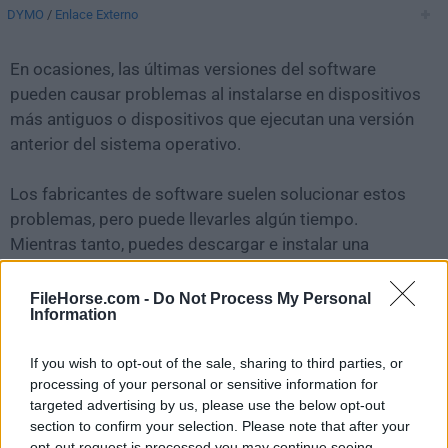
DYMO
/
Enlace Externo
En ocasiones, las últimas versiones del software
pueden causar problemas al instalarse en dispositivos
más antiguos o dispositivos que ejecutan una versión
anterior del sistema operativo.
Los fabricantes de software suelen solucionar estos
problemas, pero puede llevarles algún tiempo.
Mientras tanto, puedes descargar e instalar una
versión anterior de
DYMO Connect 1.4.5
.
FileHorse.com -
Do Not Process My Personal
Information
Para aquellos interesados en descargar la versión más
reciente de
DYMO Connect
o leer nuestra reseña,
If you wish to opt-out of the sale, sharing to third parties, or
simplemente haz
clic aquí
.
processing of your personal or sensitive information for
targeted advertising by us, please use the below opt-out
Todas las versiones antiguas distribuidas en nuestro
section to confirm your selection. Please note that after your
sitio web son completamente libres de virus y están
opt-out request is processed you may continue seeing