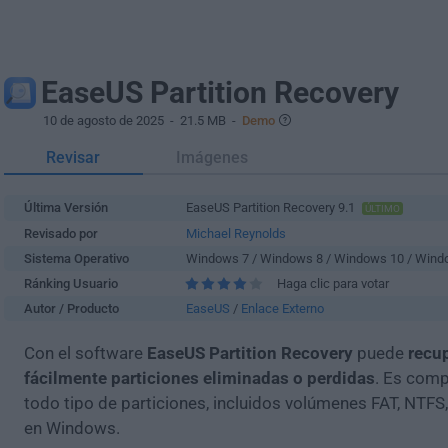
EaseUS Partition Recovery
10 de agosto de 2025
- 21.5 MB -
Demo
Revisar
Imágenes
Última Versión
EaseUS Partition Recovery 9.1
ÚLTIMO
Revisado por
Michael Reynolds
Sistema Operativo
Windows 7 / Windows 8 / Windows 10 / Wind
Ránking Usuario
Haga clic para votar
Autor / Producto
EaseUS
/
Enlace Externo
Con el software
EaseUS Partition Recovery
puede
recu
fácilmente particiones eliminadas o perdidas
. Es comp
todo tipo de particiones, incluidos volúmenes FAT, NTFS,
en Windows.