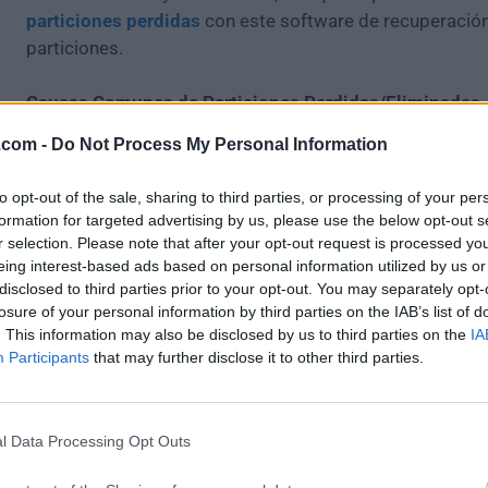
particiones perdidas
con este software de recuperació
particiones.
Causas Comunes de Particiones Perdidas/Eliminadas
.com -
Do Not Process My Personal Information
Operación Incorrecta
Puede limpiar un volumen entero por error o accidenta
to opt-out of the sale, sharing to third parties, or processing of your per
intentaba limpiar una partición específica.
formation for targeted advertising by us, please use the below opt-out s
r selection. Please note that after your opt-out request is processed y
Tabla de Particiones Corrupta
eing interest-based ads based on personal information utilized by us or
disclosed to third parties prior to your opt-out. You may separately opt-
Sucede que la tabla de particiones puede dañarse por un
losure of your personal information by third parties on the IAB’s list of
corromperse, lo que puede llevar a una partición perdida
. This information may also be disclosed by us to third parties on the
IA
Participants
that may further disclose it to other third parties.
Fallo de Energía
A veces, un fallo de energía puede hacer que la partición
inaccesible.
l Data Processing Opt Outs
Sectores Defectuosos