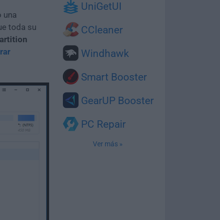
UniGetUI
o una
ue toda su
CCleaner
rtition
rar
Windhawk
Smart Booster
GearUP Booster
PC Repair
Ver más »