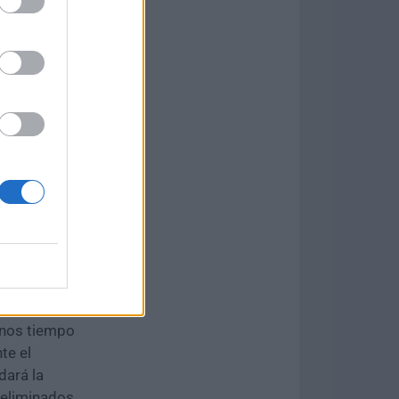
l sistema
 se
to
enos tiempo
te el
dará la
 eliminados.