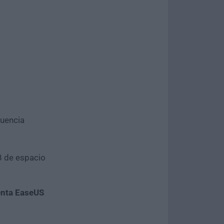
uencia
B de espacio
enta EaseUS