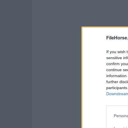
FileHorse
If you wish 
sensitive in
confirm you
continue se
information 
further disc
participants
Downstream 
Persona