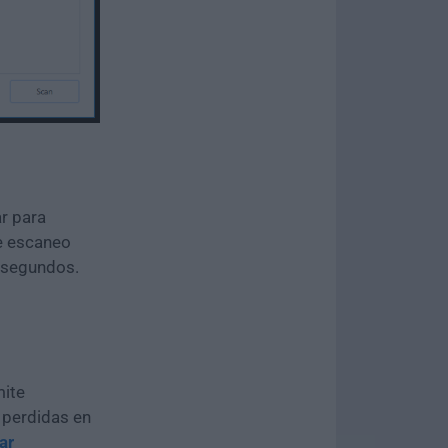
ar para
de escaneo
o segundos.
mite
o perdidas en
ar