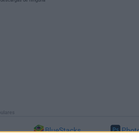
ulares
BlueStacks
Phot
 (64-bit...
BlueStacks 10.42.251.1003
Adobe Photoshop