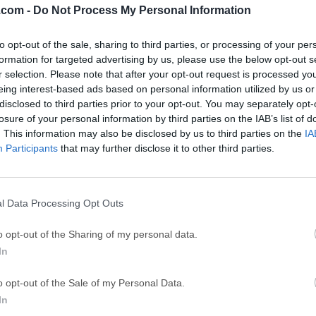
.com -
Do Not Process My Personal Information
GTA 6
CapC
ator
to opt-out of the sale, sharing to third parties, or processing of your per
GTA 6 for PS5
CapCut Desktop 
formation for targeted advertising by us, please use the below opt-out s
Hero Wars
Trad
r selection. Please note that after your opt-out request is processed y
eing interest-based ads based on personal information utilized by us or
Hero Wars - Online Action Game
TradingView - Tr
disclosed to third parties prior to your opt-out. You may separately opt-
mpaign
eFootball 2026
EA S
losure of your personal information by third parties on the IAB’s list of
. This information may also be disclosed by us to third parties on the
IA
eFootball 2026
EA SPORTS FC (S
Participants
that may further disclose it to other third parties.
Softw
 VoiceWave
l Data Processing Opt Outs
 una aplicación gratuita para cambiar la voz en tiempo real qu
o opt-out of the Sharing of my personal data.
 y niveles de conocimiento la posibilidad de transformar su voz
In
 acceso a una amplia gama de herramientas de edición básicas 
Con esta herramienta de procesamiento de audio fácil de usar, 
o opt-out of the Sale of my Personal Data.
tiempo real durante sesiones de chat de audio en línea, videoll
In
ats grupales o audio grabado.Esta aplicación ofrece una amplia