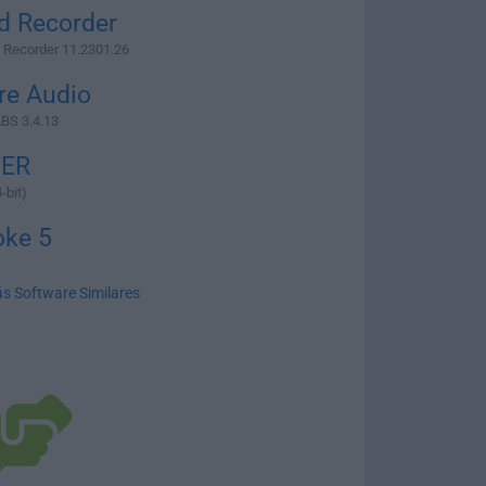
d Recorder
Recorder 11.2301.26
ire Audio
ABS 3.4.13
ER
-bit)
oke 5
s Software Similares