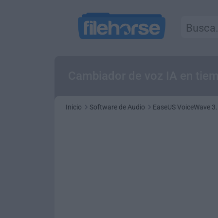
Cambiador de voz IA en tiem
Inicio
Software de Audio
EaseUS VoiceWave 3.