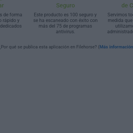
ar
Seguro
de 
s de forma
Este producto es 100 seguro y
Servimos to
o rápido y
se ha escaneado con éxito con
medida que 
 dedicados
más del 75 de programas
utilizam
antivirus.
administrad
¿Por qué se publica esta aplicación en Filehorse? (
Más información