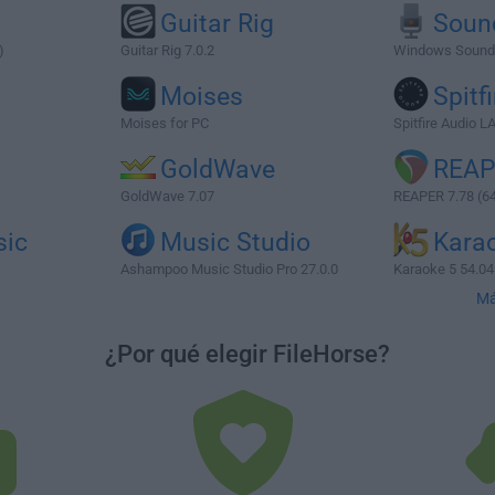
Guitar Rig
Soun
)
Guitar Rig 7.0.2
Windows Sound 
Moises
Spitf
Moises for PC
Spitfire Audio L
GoldWave
REAP
GoldWave 7.07
REAPER 7.78 (64
sic
Music Studio
Kara
Ashampoo Music Studio Pro 27.0.0
Karaoke 5 54.04
Má
¿Por qué elegir FileHorse?