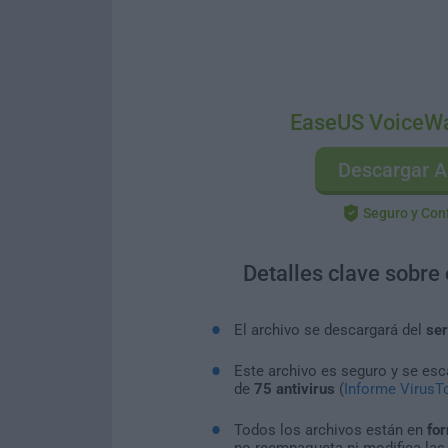
EaseUS VoiceWa
Descargar A
Seguro y Con
Detalles clave sobre
El archivo se descargará del
ser
Este archivo es seguro y se es
de
75 antivirus
(
Informe VirusTo
Todos los archivos están en
for
no reempaqueta ni modifica las