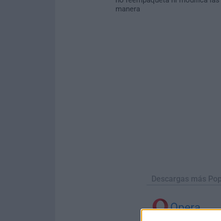
manera
Descargas más Pop
Opera
Opera 134.0 Build 5954.26