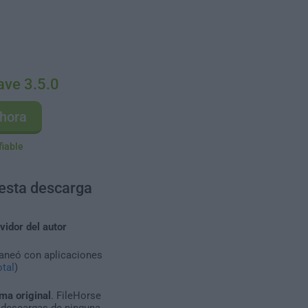
ve 3.5.0
hora
fiable
 esta descarga
vidor del autor
caneó con aplicaciones
tal
)
ma original
. FileHorse
 descargas de ninguna