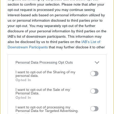
section to confirm your selection. Please note that after your
sencillo en todas las plataformas compatibles. Los
opt-out request is processed you may continue seeing
usuarios pueden descargar el software desde el sitio
interest-based ads based on personal information utilized by
web oficial o FileHorse y seguir las instrucciones de
us or personal information disclosed to third parties prior to
instalación proporcionadas.
your opt-out. You may separately opt-out of the further
disclosure of your personal information by third parties on the
El software es relativamente ligero y no requiere
IAB’s list of downstream participants. This information may
also be disclosed by us to third parties on the
IAB’s List of
grandes recursos del sistema, lo que garantiza que
Downstream Participants
that may further disclose it to other
funcione sin problemas incluso en hardware antiguo.
third parties.
Cómo Usar
Personal Data Processing Opt Outs
I want to opt-out of the Sharing of my
Crear un Nuevo Proyecto
: Inicie la aplicación y
personal data.
Opted In
comience un nuevo proyecto. Puede especificar el
BPM (Beats Per Minute) y la signatura de tiempo para
I want to opt-out of the Sale of my
Personal Data.
su proyecto.
Opted In
Añadir Instrumentos
: Utilice los plugins de
I want to opt-out of processing my
Personal Data for Targeted Advertising.
instrumentos, muestras y archivos SoundFont para