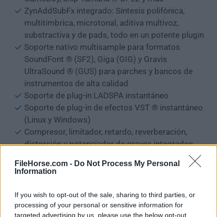
ZynAddSubFx integrado: Síntesis polifónica,
multitímbrica, microtonal, aditiva multivoz,
substractiva y de pads, todo en un potente plugin
Soporte nativo multisample para formatos
SoundFont ® (SF2), Giga (GIG) y Gravis
UltraSound ® (GUS) para parches y bancos de
instrumentos de alta calidad
Soporte de plug-in LADSPA instantáneo
Soporte de plug-in de efectos VST ® instantáneo
(Linux y Windows)
Compresor, limitador, retardo, reverberación,
distorsión y potenciador de graves integrados
Ecualizadores gráficos y paramétricos incluidos
FileHorse.com -
Do Not Process My Personal
Visualizador/analizador de espectro integrado
Information
Instalación y Configuración
If you wish to opt-out of the sale, sharing to third parties, or
processing of your personal or sensitive information for
La instalación del software de audio es un proceso
targeted advertising by us, please use the below opt-out