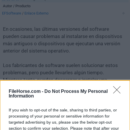
Autor / Producto
EFSoftware
/
Enlace Externo
En ocasiones, las últimas versiones del software
pueden causar problemas al instalarse en dispositivos
más antiguos o dispositivos que ejecutan una versión
anterior del sistema operativo.
Los fabricantes de software suelen solucionar estos
problemas, pero puede llevarles algún tiempo.
Mientras tanto, puedes descargar e instalar una
versión anterior de
EF Commander 20.05
.
FileHorse.com -
Do Not Process My Personal
Information
Para aquellos interesados en descargar la versión más
reciente de
EF Commander
o leer nuestra reseña,
If you wish to opt-out of the sale, sharing to third parties, or
simplemente haz
clic aquí
.
processing of your personal or sensitive information for
targeted advertising by us, please use the below opt-out
section to confirm your selection. Please note that after your