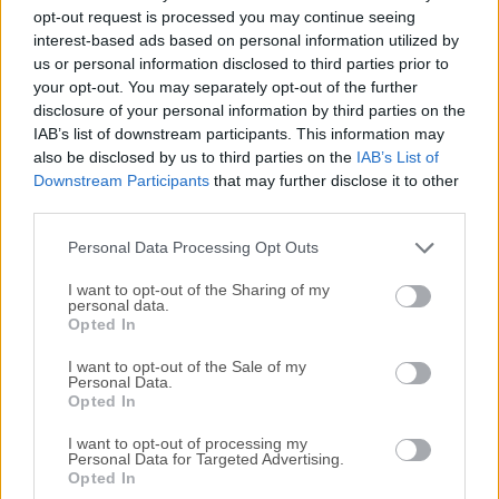
Todas las versiones antiguas distribuidas en nuestro
opt-out request is processed you may continue seeing
sitio web son completamente libres de virus y están
interest-based ads based on personal information utilized by
disponibles para su descarga sin costo alguno.
us or personal information disclosed to third parties prior to
your opt-out. You may separately opt-out of the further
disclosure of your personal information by third parties on the
Nos encantaría saber de ti
IAB’s list of downstream participants. This information may
also be disclosed by us to third parties on the
IAB’s List of
Si tienes alguna pregunta o idea que desees compartir
Downstream Participants
that may further disclose it to other
con nosotros, dirígete a nuestra
página de contacto
y
third parties.
háznoslo saber. ¡Valoramos tu opinión!
Personal Data Processing Opt Outs
I want to opt-out of the Sharing of my
personal data.
Opted In
I want to opt-out of the Sale of my
Personal Data.
Opted In
I want to opt-out of processing my
Personal Data for Targeted Advertising.
Opted In