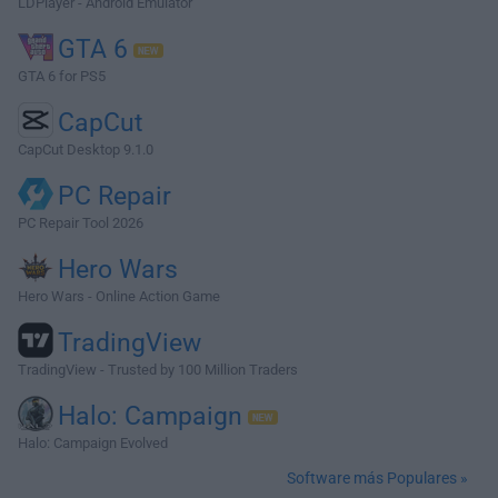
LDPlayer - Android Emulator
GTA 6
GTA 6 for PS5
CapCut
CapCut Desktop 9.1.0
PC Repair
PC Repair Tool 2026
Hero Wars
Hero Wars - Online Action Game
TradingView
TradingView - Trusted by 100 Million Traders
Halo: Campaign
Halo: Campaign Evolved
Software más Populares »