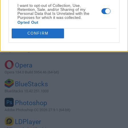
I want to opt-out of Collection, Use,
Retention, Sale, and/or Sharing of my
Personal Data that Is Unrelated with the
Purposes for which it was collected.
Opted Out
Descargar EF Commander 20.05
CONFIRM
¿Por qué se publica esta aplicación en Filehorse? (
Más
información
)
Top Descargas
Opera
Opera 134.0 Build 5954.46 (64-bit)
BlueStacks
BlueStacks 10.42.251.1003
Photoshop
Adobe Photoshop CC 2026 27.9.1 (64-bit)
LDPlayer