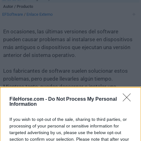
Autor / Producto
EFSoftware
/
Enlace Externo
En ocasiones, las últimas versiones del software
pueden causar problemas al instalarse en dispositivos
más antiguos o dispositivos que ejecutan una versión
anterior del sistema operativo.
Los fabricantes de software suelen solucionar estos
problemas, pero puede llevarles algún tiempo.
Mientras tanto, puedes descargar e instalar una
versión anterior de
EF Commander 20.06
.
FileHorse.com -
Do Not Process My Personal
Information
Para aquellos interesados en descargar la versión más
reciente de
EF Commander
o leer nuestra reseña,
If you wish to opt-out of the sale, sharing to third parties, or
simplemente haz
clic aquí
.
processing of your personal or sensitive information for
targeted advertising by us, please use the below opt-out
section to confirm your selection. Please note that after your