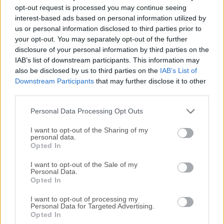
Todas las versiones antiguas distribuidas en nuestro
opt-out request is processed you may continue seeing
sitio web son completamente libres de virus y están
interest-based ads based on personal information utilized by
disponibles para su descarga sin costo alguno.
us or personal information disclosed to third parties prior to
your opt-out. You may separately opt-out of the further
disclosure of your personal information by third parties on the
Nos encantaría saber de ti
IAB’s list of downstream participants. This information may
also be disclosed by us to third parties on the
IAB’s List of
Si tienes alguna pregunta o idea que desees compartir
Downstream Participants
that may further disclose it to other
con nosotros, dirígete a nuestra
página de contacto
y
third parties.
háznoslo saber. ¡Valoramos tu opinión!
Personal Data Processing Opt Outs
I want to opt-out of the Sharing of my
personal data.
Opted In
I want to opt-out of the Sale of my
Personal Data.
Opted In
I want to opt-out of processing my
Personal Data for Targeted Advertising.
Opted In