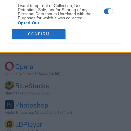
I want to opt-out of Collection, Use,
Retention, Sale, and/or Sharing of my
Personal Data that Is Unrelated with the
Purposes for which it was collected.
Opted Out
Descargar EF Commander 20.06
CONFIRM
¿Por qué se publica esta aplicación en Filehorse? (
Más
información
)
Top Descargas
Opera
Opera 134.0 Build 5954.46 (64-bit)
BlueStacks
BlueStacks 10.42.251.1003
Photoshop
Adobe Photoshop CC 2026 27.9.1 (64-bit)
LDPlayer