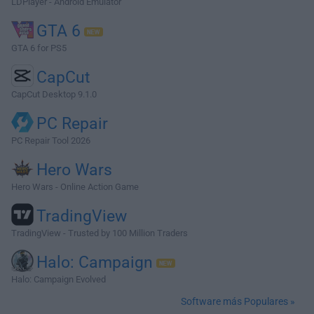
LDPlayer - Android Emulator
GTA 6
GTA 6 for PS5
CapCut
CapCut Desktop 9.1.0
PC Repair
PC Repair Tool 2026
Hero Wars
Hero Wars - Online Action Game
TradingView
TradingView - Trusted by 100 Million Traders
Halo: Campaign
Halo: Campaign Evolved
Software más Populares »