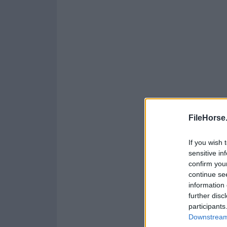
FileHorse
If you wish 
sensitive in
confirm you
continue se
information 
further disc
participants
Downstream 