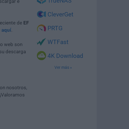
TrueNAS
scargar e
CleverGet
reciente de
EF
PRTG
c aquí
.
WTFast
tio web son
 su descarga
4K Download
Ver más »
con nosotros,
 ¡Valoramos