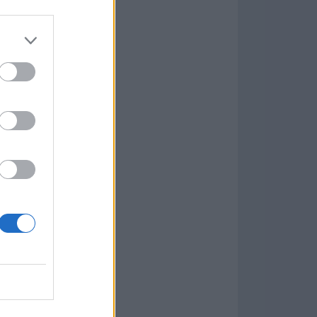
Game
aign
ás Populares »