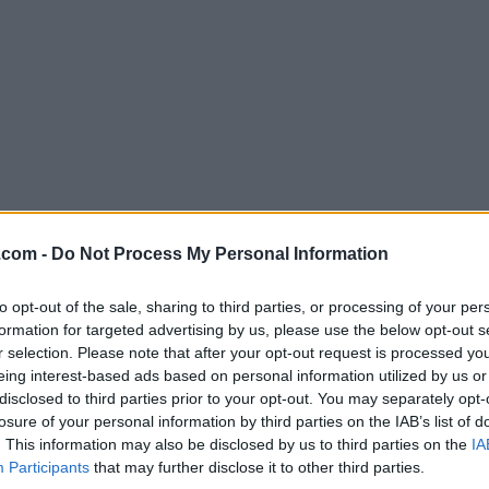
.com -
Do Not Process My Personal Information
Descargar EF Commander 21.02
¿Por qué se publica esta aplicación en Filehorse? (
Más in
to opt-out of the sale, sharing to third parties, or processing of your per
formation for targeted advertising by us, please use the below opt-out s
r selection. Please note that after your opt-out request is processed y
Imágenes
eing interest-based ads based on personal information utilized by us or
disclosed to third parties prior to your opt-out. You may separately opt-
losure of your personal information by third parties on the IAB’s list of
. This information may also be disclosed by us to third parties on the
IA
Participants
that may further disclose it to other third parties.