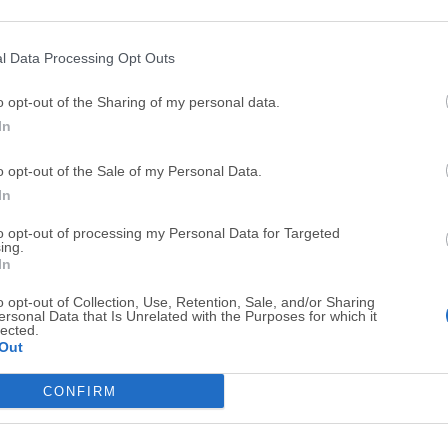
Top Descargas
l Data Processing Opt Outs
Opera
BlueStacks
o opt-out of the Sharing of my personal data.
Opera 134.0 Build 5954.46 (64-bit)
BlueStacks 10.42.251.1003
In
Photoshop
LDPlayer
o opt-out of the Sale of my Personal Data.
Adobe Photoshop CC 2026 27.9.1 (64-bit)
LDPlayer - Android Emulator
In
GTA 6
CapCut
to opt-out of processing my Personal Data for Targeted
GTA 6 for PS5
CapCut Desktop 9.1.0
ing.
In
PC Repair
Hero Wars
o opt-out of Collection, Use, Retention, Sale, and/or Sharing
PC Repair Tool 2026
Hero Wars - Online Action 
ersonal Data that Is Unrelated with the Purposes for which it
lected.
TradingView
Halo: Camp
Out
TradingView - Trusted by 100 Million Traders
Halo: Campaign Evolved
CONFIRM
Software m