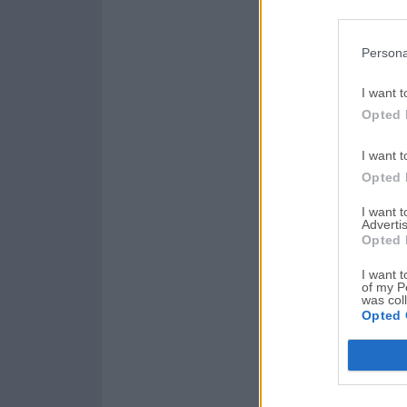
Persona
I want t
Opted 
I want t
Opted 
I want 
Advertis
Opted 
I want t
of my P
was col
Opted 