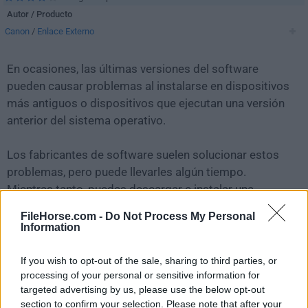
Autor / Producto
Canon
/
Enlace Externo
En ocasiones, las últimas versiones del software
pueden causar problemas al instalarse en dispositivos
más antiguos o dispositivos que ejecutan una versión
anterior del sistema operativo.
Los fabricantes de software suelen solucionar estos
problemas, pero puede llevarles algún tiempo.
Mientras tanto, puedes descargar e instalar una
versión anterior de
EOS Utility 3.13.20.4
.
FileHorse.com -
Do Not Process My Personal
Information
Para aquellos interesados en descargar la versión más
reciente de
EOS Utility
o leer nuestra reseña,
If you wish to opt-out of the sale, sharing to third parties, or
simplemente haz
clic aquí
.
processing of your personal or sensitive information for
targeted advertising by us, please use the below opt-out
section to confirm your selection. Please note that after your