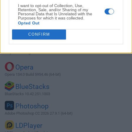
I want to opt-out of Collection, Use,
Retention, Sale, and/or Sharing of my
Personal Data that Is Unrelated with the
Purposes for which it was collected.
Opted Out
Descargar EOS Utility 3.13.20.4
CONFIRM
¿Por qué se publica esta aplicación en Filehorse? (
Más
información
)
Top Descargas
Opera
Opera 134.0 Build 5954.46 (64-bit)
BlueStacks
BlueStacks 10.42.251.1003
Photoshop
Adobe Photoshop CC 2026 27.9.1 (64-bit)
LDPlayer