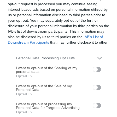
Todas las versiones antiguas distribuidas en nuestro
opt-out request is processed you may continue seeing
sitio web son completamente libres de virus y están
interest-based ads based on personal information utilized by
disponibles para su descarga sin costo alguno.
us or personal information disclosed to third parties prior to
your opt-out. You may separately opt-out of the further
disclosure of your personal information by third parties on the
Nos encantaría saber de ti
IAB’s list of downstream participants. This information may
also be disclosed by us to third parties on the
IAB’s List of
Si tienes alguna pregunta o idea que desees compartir
Downstream Participants
that may further disclose it to other
con nosotros, dirígete a nuestra
página de contacto
y
third parties.
háznoslo saber. ¡Valoramos tu opinión!
Personal Data Processing Opt Outs
I want to opt-out of the Sharing of my
personal data.
Opted In
I want to opt-out of the Sale of my
Personal Data.
Opted In
I want to opt-out of processing my
Personal Data for Targeted Advertising.
Opted In