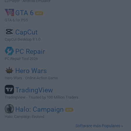
LDPlayer - Android Emulator
GTA 6
GTA 6 for PS5
CapCut
CapCut Desktop 9.1.0
PC Repair
PC Repair Tool 2026
Hero Wars
Hero Wars - Online Action Game
TradingView
TradingView - Trusted by 100 Million Traders
Halo: Campaign
Halo: Campaign Evolved
Software más Populares »