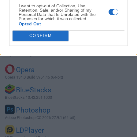
I want to opt-out of Collection, Use,
Retention, Sale, and/or Sharing of my
Personal Data that Is Unrelated with the
Purposes for which it was collected.
Opted Out
Descargar Firefox 113.0.1 (32-bit)
CONFIRM
¿Por qué se publica esta aplicación en Filehorse? (
Más
información
)
Top Descargas
Opera
Opera 134.0 Build 5954.46 (64-bit)
BlueStacks
BlueStacks 10.42.251.1003
Photoshop
Adobe Photoshop CC 2026 27.9.1 (64-bit)
LDPlayer