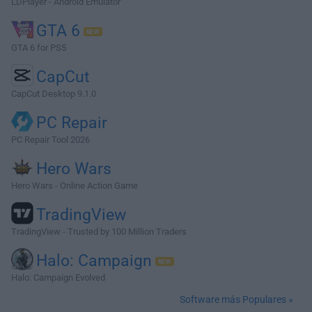
LDPlayer - Android Emulator
GTA 6
GTA 6 for PS5
CapCut
CapCut Desktop 9.1.0
PC Repair
PC Repair Tool 2026
Hero Wars
Hero Wars - Online Action Game
TradingView
TradingView - Trusted by 100 Million Traders
Halo: Campaign
Halo: Campaign Evolved
Software más Populares »