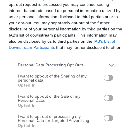
Todas las versiones antiguas distribuidas en nuestro
opt-out request is processed you may continue seeing
sitio web son completamente libres de virus y están
interest-based ads based on personal information utilized by
disponibles para su descarga sin costo alguno.
us or personal information disclosed to third parties prior to
your opt-out. You may separately opt-out of the further
disclosure of your personal information by third parties on the
Nos encantaría saber de ti
IAB’s list of downstream participants. This information may
also be disclosed by us to third parties on the
IAB’s List of
Si tienes alguna pregunta o idea que desees compartir
Downstream Participants
that may further disclose it to other
con nosotros, dirígete a nuestra
página de contacto
y
third parties.
háznoslo saber. ¡Valoramos tu opinión!
Personal Data Processing Opt Outs
I want to opt-out of the Sharing of my
personal data.
Opted In
I want to opt-out of the Sale of my
Personal Data.
Opted In
I want to opt-out of processing my
Personal Data for Targeted Advertising.
Opted In