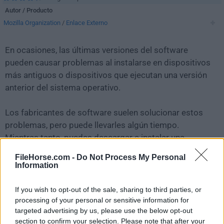
Autor / Producto
Mozilla Organization
/
Enlace Externo
En ocasiones, las últimas versiones del software
pueden causar problemas al instalarse en dispositivos
más antiguos o dispositivos que ejecutan una versión
anterior del sistema operativo.
Los fabricantes de software suelen solucionar estos
problemas, pero puede llevarles algún tiempo.
Mientras tanto, puedes descargar e instalar una
versión anterior de
Firefox 113.0.1 (32-bit)
.
FileHorse.com -
Do Not Process My Personal
Information
Para aquellos interesados en descargar la versión más
reciente de
Firefox (32-bit)
o leer nuestra reseña,
If you wish to opt-out of the sale, sharing to third parties, or
simplemente haz
clic aquí
.
processing of your personal or sensitive information for
targeted advertising by us, please use the below opt-out
section to confirm your selection. Please note that after your