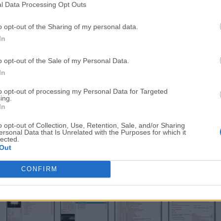
l Data Processing Opt Outs
o opt-out of the Sharing of my personal data.
In
o opt-out of the Sale of my Personal Data.
In
to opt-out of processing my Personal Data for Targeted
ing.
In
o opt-out of Collection, Use, Retention, Sale, and/or Sharing
Descargar Foobar2000 1.0.3
ersonal Data that Is Unrelated with the Purposes for which it
lected.
¿Por qué se publica esta aplicación en Filehorse? (
Más in
Out
CONFIRM
Imágenes