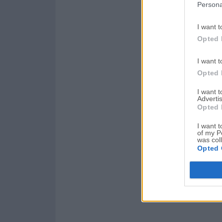
Persona
I want t
Opted 
I want t
Opted 
I want 
Advertis
Opted 
I want t
of my P
was col
Opted 