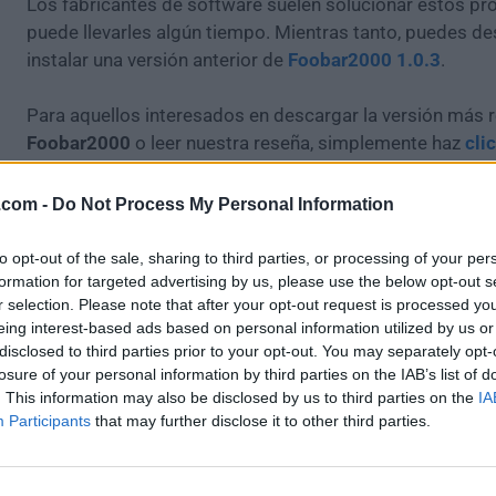
Los fabricantes de software suelen solucionar estos pr
puede llevarles algún tiempo. Mientras tanto, puedes de
instalar una versión anterior de
Foobar2000 1.0.3
.
Para aquellos interesados en descargar la versión más r
Foobar2000
o leer nuestra reseña, simplemente haz
cli
Todas las versiones antiguas distribuidas en nuestro si
.com -
Do Not Process My Personal Information
completamente libres de virus y están disponibles para
sin costo alguno.
to opt-out of the sale, sharing to third parties, or processing of your per
formation for targeted advertising by us, please use the below opt-out s
r selection. Please note that after your opt-out request is processed y
Nos encantaría saber de ti
eing interest-based ads based on personal information utilized by us or
disclosed to third parties prior to your opt-out. You may separately opt-
Si tienes alguna pregunta o idea que desees compartir 
losure of your personal information by third parties on the IAB’s list of
dirígete a nuestra
página de contacto
y háznoslo saber.
. This information may also be disclosed by us to third parties on the
IA
tu opinión!
Participants
that may further disclose it to other third parties.