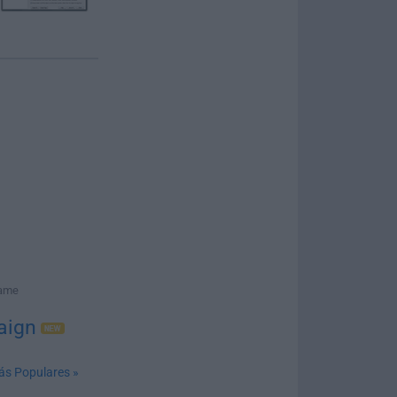
Game
aign
ás Populares »