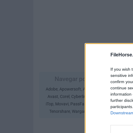
FileHorse
If you wish 
sensitive in
Navegar por Empresa
confirm you
continue se
Adobe
Apowersoft
Ashampoo
Autodesk
,
,
,
,
information 
Avast
Corel
Cyberlink
Google
iMyFone
,
,
,
,
,
further disc
iTop
Movavi
PassFab
Passper
Stardock
,
,
,
,
,
participants
Tenorshare
Wargaming
Wondershare
,
,
Downstream 