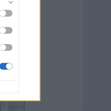
formación
)