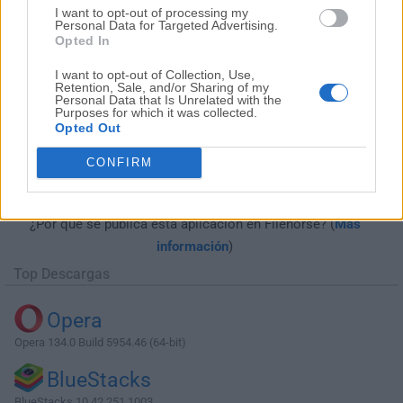
I want to opt-out of processing my
Personal Data for Targeted Advertising.
Opted In
I want to opt-out of Collection, Use,
Retention, Sale, and/or Sharing of my
Personal Data that Is Unrelated with the
Purposes for which it was collected.
Opted Out
Descargar Foxit PDF Reader Portable
CONFIRM
12.1.2.15332
¿Por qué se publica esta aplicación en Filehorse? (
Más
información
)
Top Descargas
Opera
Opera 134.0 Build 5954.46 (64-bit)
BlueStacks
BlueStacks 10.42.251.1003