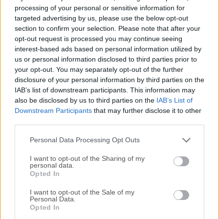
Para aquellos interesados en descargar la versión más
processing of your personal or sensitive information for
reciente de
Foxit PDF Reader Portable
o leer nuestra
targeted advertising by us, please use the below opt-out
reseña, simplemente haz
clic aquí
.
section to confirm your selection. Please note that after your
opt-out request is processed you may continue seeing
interest-based ads based on personal information utilized by
Todas las versiones antiguas distribuidas en nuestro
us or personal information disclosed to third parties prior to
sitio web son completamente libres de virus y están
your opt-out. You may separately opt-out of the further
disponibles para su descarga sin costo alguno.
disclosure of your personal information by third parties on the
IAB’s list of downstream participants. This information may
Nos encantaría saber de ti
also be disclosed by us to third parties on the
IAB’s List of
Downstream Participants
that may further disclose it to other
third parties.
Si tienes alguna pregunta o idea que desees compartir
con nosotros, dirígete a nuestra
página de contacto
y
Personal Data Processing Opt Outs
háznoslo saber. ¡Valoramos tu opinión!
I want to opt-out of the Sharing of my
personal data.
Opted In
I want to opt-out of the Sale of my
Personal Data.
Opted In