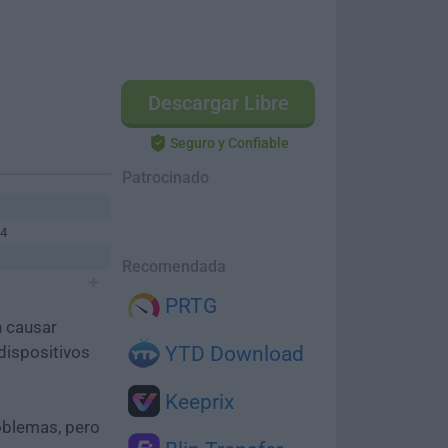
Descargar Libre
Seguro y Confiable
Patrocinado
64
Recomendada
PRTG
n causar
dispositivos
YTD Download
Keeprix
oblemas, pero