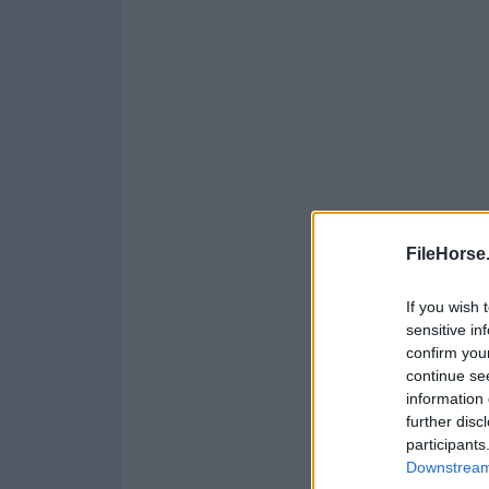
FileHorse
If you wish 
sensitive in
confirm you
continue se
information 
further disc
participants
Downstream 