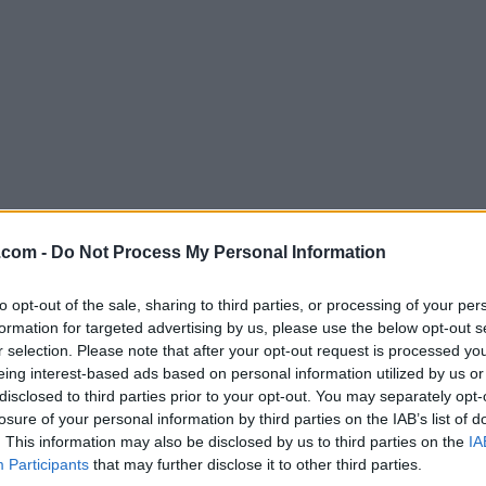
.com -
Do Not Process My Personal Information
Descargar FreeNAS 11.3 U2.1
¿Por qué se publica esta aplicación en Filehorse? (
Más in
to opt-out of the sale, sharing to third parties, or processing of your per
formation for targeted advertising by us, please use the below opt-out s
r selection. Please note that after your opt-out request is processed y
Imágenes
eing interest-based ads based on personal information utilized by us or
disclosed to third parties prior to your opt-out. You may separately opt-
losure of your personal information by third parties on the IAB’s list of
. This information may also be disclosed by us to third parties on the
IA
Participants
that may further disclose it to other third parties.