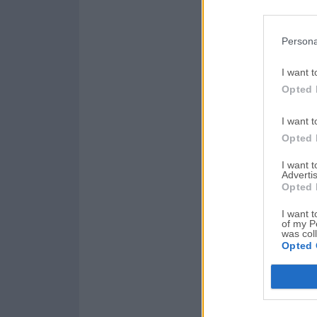
Persona
I want t
Opted 
I want t
Opted 
I want 
Advertis
Opted 
I want t
of my P
was col
Opted 