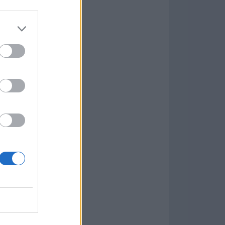
Game
aign
ás Populares »