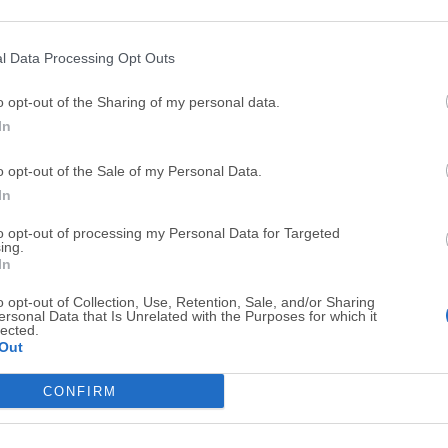
Top Descargas
l Data Processing Opt Outs
Opera
BlueStacks
o opt-out of the Sharing of my personal data.
Opera 134.0 Build 5954.46 (64-bit)
BlueStacks 10.42.251.1003
In
Photoshop
LDPlayer
o opt-out of the Sale of my Personal Data.
Adobe Photoshop CC 2026 27.9.1 (64-bit)
LDPlayer - Android Emulator
In
GTA 6
CapCut
to opt-out of processing my Personal Data for Targeted
GTA 6 for PS5
CapCut Desktop 9.1.0
ing.
In
PC Repair
Hero Wars
o opt-out of Collection, Use, Retention, Sale, and/or Sharing
PC Repair Tool 2026
Hero Wars - Online Action 
ersonal Data that Is Unrelated with the Purposes for which it
lected.
TradingView
Halo: Camp
Out
TradingView - Trusted by 100 Million Traders
Halo: Campaign Evolved
CONFIRM
Software m