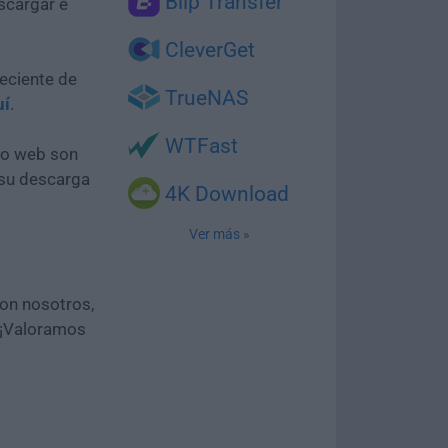
Blip Transfer
scargar e
CleverGet
eciente de
TrueNAS
uí
.
WTFast
tio web son
 su descarga
4K Download
Ver más »
con nosotros,
 ¡Valoramos