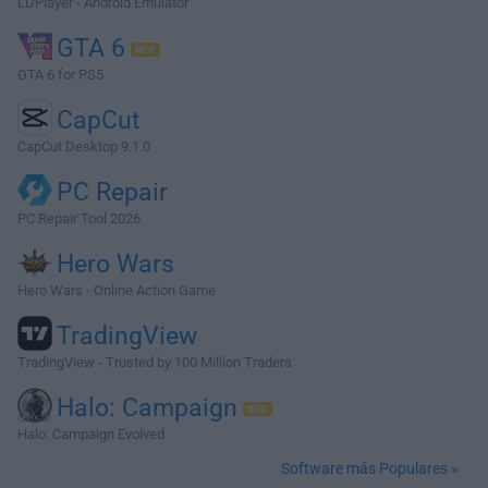
LDPlayer - Android Emulator
GTA 6
GTA 6 for PS5
CapCut
CapCut Desktop 9.1.0
PC Repair
PC Repair Tool 2026
Hero Wars
Hero Wars - Online Action Game
TradingView
TradingView - Trusted by 100 Million Traders
Halo: Campaign
Halo: Campaign Evolved
Software más Populares »