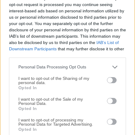
Todas las versiones antiguas distribuidas en nuestro
opt-out request is processed you may continue seeing
sitio web son completamente libres de virus y están
interest-based ads based on personal information utilized by
disponibles para su descarga sin costo alguno.
us or personal information disclosed to third parties prior to
your opt-out. You may separately opt-out of the further
disclosure of your personal information by third parties on the
Nos encantaría saber de ti
IAB’s list of downstream participants. This information may
also be disclosed by us to third parties on the
IAB’s List of
Si tienes alguna pregunta o idea que desees compartir
Downstream Participants
that may further disclose it to other
con nosotros, dirígete a nuestra
página de contacto
y
third parties.
háznoslo saber. ¡Valoramos tu opinión!
Personal Data Processing Opt Outs
I want to opt-out of the Sharing of my
personal data.
Opted In
I want to opt-out of the Sale of my
Personal Data.
Opted In
I want to opt-out of processing my
Personal Data for Targeted Advertising.
Opted In