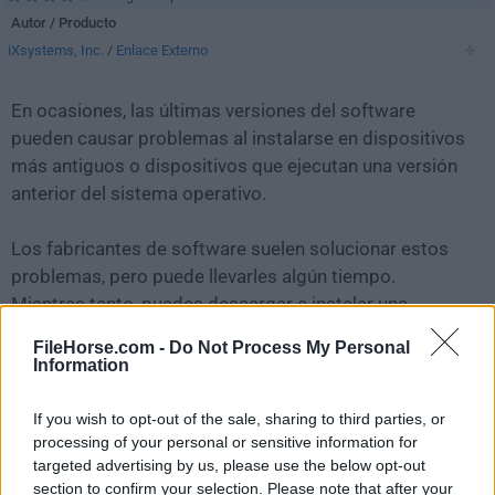
Autor / Producto
iXsystems, Inc.
/
Enlace Externo
En ocasiones, las últimas versiones del software
pueden causar problemas al instalarse en dispositivos
más antiguos o dispositivos que ejecutan una versión
anterior del sistema operativo.
Los fabricantes de software suelen solucionar estos
problemas, pero puede llevarles algún tiempo.
Mientras tanto, puedes descargar e instalar una
versión anterior de
FreeNAS 11.3 U3.2
.
FileHorse.com -
Do Not Process My Personal
Information
Para aquellos interesados en descargar la versión más
reciente de
FreeNAS
o leer nuestra reseña,
If you wish to opt-out of the sale, sharing to third parties, or
simplemente haz
clic aquí
.
processing of your personal or sensitive information for
targeted advertising by us, please use the below opt-out
section to confirm your selection. Please note that after your