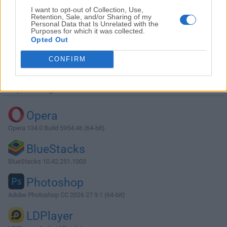
I want to opt-out of Collection, Use,
Retention, Sale, and/or Sharing of my
Personal Data that Is Unrelated with the
Purposes for which it was collected.
Opted Out
Descargar FreeNAS 11.3 U3.2
CONFIRM
¿Por qué se publica esta aplicación en Filehorse? (
Más
información
)
Top Descargas
Opera
Opera 134.0 Build 5954.46 (64-bit)
BlueStacks
BlueStacks 10.42.251.1003
Photoshop
Adobe Photoshop CC 2026 27.9.1 (64-bit)
LDPlayer