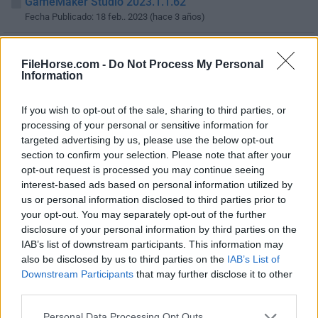
GameMaker Studio 2023.1.1.62
Fecha Publicado: 18 feb.. 2023 (hace 3 años)
GameMaker Studio 2023.1.0.58
Fecha Publicado: 01 feb.. 2023 (hace 4 años)
FileHorse.com -
Do Not Process My Personal
Information
GameMaker Studio 2022.11.1.56
Fecha Publicado: 15 dic.. 2022 (hace 4 años)
If you wish to opt-out of the sale, sharing to third parties, or
processing of your personal or sensitive information for
GameMaker Studio 2022.11.0.54
targeted advertising by us, please use the below opt-out
Fecha Publicado: 30 nov.. 2022 (hace 4 años)
section to confirm your selection. Please note that after your
opt-out request is processed you may continue seeing
GameMaker Studio 2022.9.1.51
interest-based ads based on personal information utilized by
Fecha Publicado: 13 oct.. 2022 (hace 4 años)
us or personal information disclosed to third parties prior to
your opt-out. You may separately opt-out of the further
GameMaker Studio 2022.9.0.49
disclosure of your personal information by third parties on the
Fecha Publicado: 08 oct.. 2022 (hace 4 años)
IAB’s list of downstream participants. This information may
also be disclosed by us to third parties on the
IAB’s List of
GameMaker Studio 2022.8.1.37
Downstream Participants
that may further disclose it to other
Fecha Publicado: 13 sept.. 2022 (hace 4 años)
third parties.
GameMaker Studio 2022.8.0.34
Personal Data Processing Opt Outs