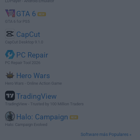
LDPlayer - Android Emulator
GTA 6
GTA 6 for PS5
CapCut
CapCut Desktop 9.1.0
PC Repair
PC Repair Tool 2026
Hero Wars
Hero Wars - Online Action Game
TradingView
TradingView - Trusted by 100 Million Traders
Halo: Campaign
Halo: Campaign Evolved
Software más Populares »