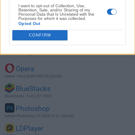
I want to opt-out of Collection, Use,
Retention, Sale, and/or Sharing of my
Personal Data that Is Unrelated with the
Purposes for which it was collected.
Opted Out
Descargar Genymotion 3.7.1
CONFIRM
¿Por qué se publica esta aplicación en Filehorse? (
Más
información
)
Top Descargas
Opera
Opera 134.0 Build 5954.26 (64-bit)
BlueStacks
BlueStacks 10.42.251.1003
Photoshop
Adobe Photoshop CC 2026 27.9.1 (64-bit)
LDPlayer