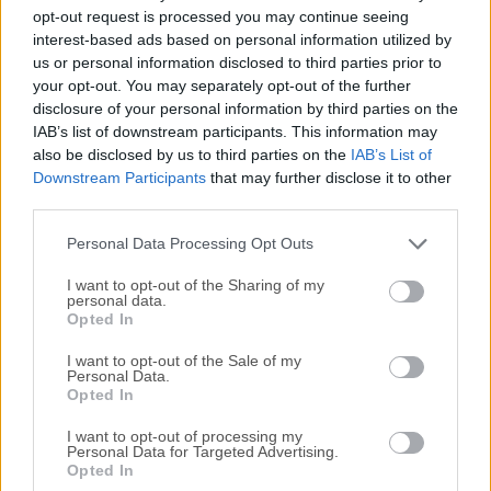
Todas las versiones antiguas distribuidas en nuestro
opt-out request is processed you may continue seeing
sitio web son completamente libres de virus y están
interest-based ads based on personal information utilized by
disponibles para su descarga sin costo alguno.
us or personal information disclosed to third parties prior to
your opt-out. You may separately opt-out of the further
disclosure of your personal information by third parties on the
Nos encantaría saber de ti
IAB’s list of downstream participants. This information may
also be disclosed by us to third parties on the
IAB’s List of
Si tienes alguna pregunta o idea que desees compartir
Downstream Participants
that may further disclose it to other
con nosotros, dirígete a nuestra
página de contacto
y
third parties.
háznoslo saber. ¡Valoramos tu opinión!
Personal Data Processing Opt Outs
I want to opt-out of the Sharing of my
personal data.
Opted In
I want to opt-out of the Sale of my
Personal Data.
Opted In
I want to opt-out of processing my
Personal Data for Targeted Advertising.
Opted In