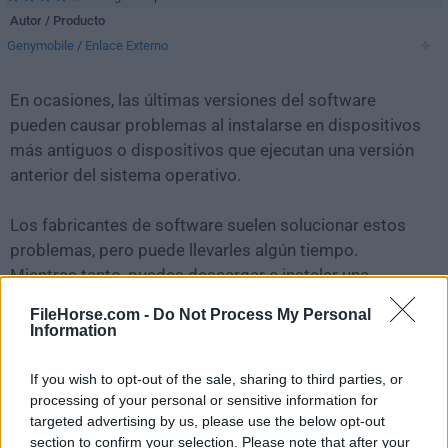
Autor / Producto
Genymobile
/
Enlace Externo
En ocasiones, las últimas versiones del software
pueden causar problemas al instalarse en dispositivos
más antiguos o dispositivos que ejecutan una versión
anterior del sistema operativo.
Los fabricantes de software suelen solucionar estos
problemas, pero puede llevarles algún tiempo.
Mientras tanto, puedes descargar e instalar una
versión anterior de
Genymotion 3.7.1
.
FileHorse.com -
Do Not Process My Personal
Information
Para aquellos interesados en descargar la versión más
reciente de
Genymotion
o leer nuestra reseña,
If you wish to opt-out of the sale, sharing to third parties, or
simplemente haz
clic aquí
.
processing of your personal or sensitive information for
targeted advertising by us, please use the below opt-out
section to confirm your selection. Please note that after your