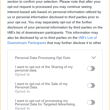
section to confirm your selection. Please note that after your
Todas las versiones antiguas distribuidas en nuestro
opt-out request is processed you may continue seeing
interest-based ads based on personal information utilized by
sitio web son completamente libres de virus y están
us or personal information disclosed to third parties prior to
disponibles para su descarga sin costo alguno.
your opt-out. You may separately opt-out of the further
disclosure of your personal information by third parties on the
Nos encantaría saber de ti
IAB’s list of downstream participants. This information may
also be disclosed by us to third parties on the
IAB’s List of
Downstream Participants
that may further disclose it to other
Si tienes alguna pregunta o idea que desees compartir
third parties.
con nosotros, dirígete a nuestra
página de contacto
y
háznoslo saber. ¡Valoramos tu opinión!
Personal Data Processing Opt Outs
I want to opt-out of the Sharing of my
personal data.
Opted In
I want to opt-out of the Sale of my
Personal Data.
Opted In
I want to opt-out of processing my
Personal Data for Targeted Advertising.
Opted In