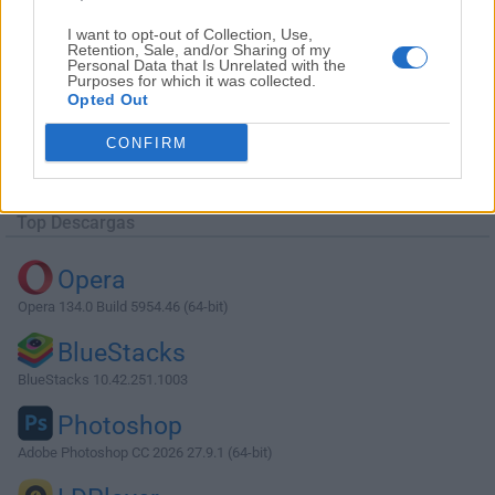
I want to opt-out of Collection, Use,
Retention, Sale, and/or Sharing of my
Personal Data that Is Unrelated with the
Purposes for which it was collected.
Opted Out
Descargar Gyazo 4.7.2
CONFIRM
¿Por qué se publica esta aplicación en Filehorse? (
Más
información
)
Top Descargas
Opera
Opera 134.0 Build 5954.46 (64-bit)
BlueStacks
BlueStacks 10.42.251.1003
Photoshop
Adobe Photoshop CC 2026 27.9.1 (64-bit)