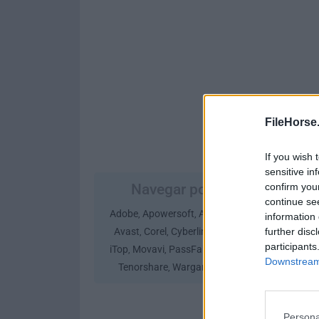
FileHorse
If you wish 
sensitive in
Navegar por Empresa
confirm you
continue se
Adobe
Apowersoft
Ashampoo
Autodesk
,
,
,
,
information 
Avast
Corel
Cyberlink
Google
iMyFone
further disc
,
,
,
,
,
participants
iTop
Movavi
PassFab
Passper
Stardock
,
,
,
,
,
Downstream 
Tenorshare
Wargaming
Wondershare
,
,
Persona