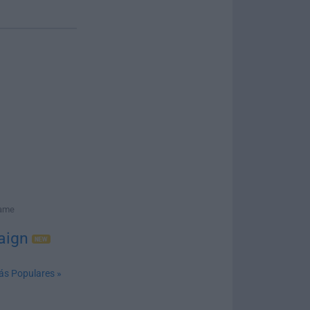
Game
aign
ás Populares »