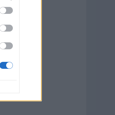
formación
)