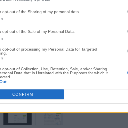
o opt-out of the Sharing of my personal data.
In
o opt-out of the Sale of my Personal Data.
In
to opt-out of processing my Personal Data for Targeted
ing.
In
Descargar Gyazo 5.8
o opt-out of Collection, Use, Retention, Sale, and/or Sharing
ersonal Data that Is Unrelated with the Purposes for which it
lected.
¿Por qué se publica esta aplicación en Filehorse? (
Más in
Out
Imágenes
CONFIRM