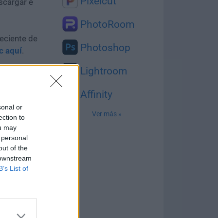
Pixelcut
scargar e
PhotoRoom
eciente de
Photoshop
ic aquí
.
Lightroom
tio web son
 su descarga
Affinity
sonal or
Ver más »
ection to
ou may
 personal
con nosotros,
out of the
 downstream
 ¡Valoramos
B’s List of