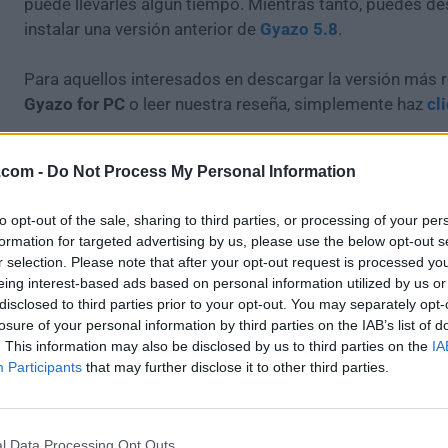
puede llevarles algún tiempo. Mientras tanto, puedes de
instalar una versión anterior de
Gyazo 5.8
.
Para aquellos interesados en descargar la versión más r
Gyazo for PC
o leer nuestra reseña, simplemente haz
cl
Todas las versiones antiguas distribuidas en nuestro si
.com -
Do Not Process My Personal Information
completamente libres de virus y están disponibles para
sin costo alguno.
to opt-out of the sale, sharing to third parties, or processing of your per
formation for targeted advertising by us, please use the below opt-out s
Nos encantaría saber de ti
r selection. Please note that after your opt-out request is processed y
eing interest-based ads based on personal information utilized by us or
Si tienes alguna pregunta o idea que desees compartir 
disclosed to third parties prior to your opt-out. You may separately opt-
losure of your personal information by third parties on the IAB’s list of
dirígete a nuestra
página de contacto
y háznoslo saber.
. This information may also be disclosed by us to third parties on the
IA
tu opinión!
Participants
that may further disclose it to other third parties.
l Data Processing Opt Outs