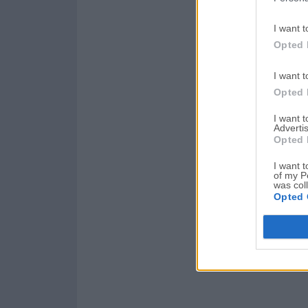
I want t
Opted 
I want t
Opted 
I want 
Advertis
Opted 
I want t
of my P
was col
Opted 