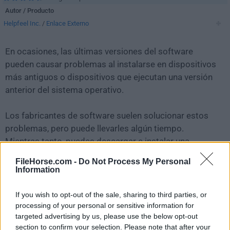
Autor / Producto
Helpfeel Inc.
/
Enlace Externo
En ocasiones, las últimas versiones del software
pueden causar problemas al instalarse en dispositivos
más antiguos o dispositivos que ejecutan una versión
anterior del sistema operativo.
Los fabricantes de software suelen solucionar estos
problemas, pero puede llevarles algún tiempo.
Mientras tanto, puedes descargar e instalar una
versión anterior de
Gyazo 5.8.2
.
FileHorse.com -
Do Not Process My Personal
Information
Para aquellos interesados en descargar la versión más
reciente de
Gyazo for PC
o leer nuestra reseña,
If you wish to opt-out of the sale, sharing to third parties, or
simplemente haz
clic aquí
.
processing of your personal or sensitive information for
targeted advertising by us, please use the below opt-out
section to confirm your selection. Please note that after your