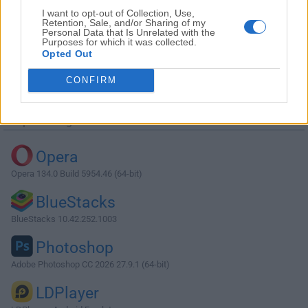
I want to opt-out of Collection, Use,
Retention, Sale, and/or Sharing of my
Personal Data that Is Unrelated with the
Purposes for which it was collected.
Opted Out
Descargar Gyazo 5.8.2
CONFIRM
¿Por qué se publica esta aplicación en Filehorse? (
Más
información
)
Top Descargas
Opera
Opera 134.0 Build 5954.46 (64-bit)
BlueStacks
BlueStacks 10.42.252.1003
Photoshop
Adobe Photoshop CC 2026 27.9.1 (64-bit)
LDPlayer