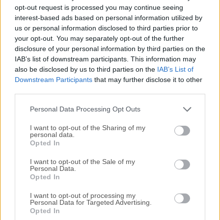
Todas las versiones antiguas distribuidas en nuestro
opt-out request is processed you may continue seeing
sitio web son completamente libres de virus y están
interest-based ads based on personal information utilized by
disponibles para su descarga sin costo alguno.
us or personal information disclosed to third parties prior to
your opt-out. You may separately opt-out of the further
disclosure of your personal information by third parties on the
Nos encantaría saber de ti
IAB’s list of downstream participants. This information may
also be disclosed by us to third parties on the
IAB’s List of
Si tienes alguna pregunta o idea que desees compartir
Downstream Participants
that may further disclose it to other
con nosotros, dirígete a nuestra
página de contacto
y
third parties.
háznoslo saber. ¡Valoramos tu opinión!
Personal Data Processing Opt Outs
I want to opt-out of the Sharing of my
personal data.
Opted In
I want to opt-out of the Sale of my
Personal Data.
Opted In
I want to opt-out of processing my
Personal Data for Targeted Advertising.
Opted In