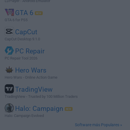
LDPlayer - Android Emulator
GTA 6
GTA 6 for PS5
CapCut
CapCut Desktop 9.1.0
PC Repair
PC Repair Tool 2026
Hero Wars
Hero Wars - Online Action Game
TradingView
TradingView - Trusted by 100 Million Traders
Halo: Campaign
Halo: Campaign Evolved
Software más Populares »