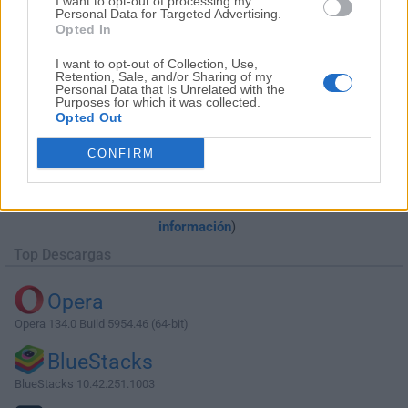
I want to opt-out of processing my
Personal Data for Targeted Advertising.
Opted In
I want to opt-out of Collection, Use,
Retention, Sale, and/or Sharing of my
Personal Data that Is Unrelated with the
Purposes for which it was collected.
Opted Out
Descargar Internet Download Manager
CONFIRM
6.17 Build 10
¿Por qué se publica esta aplicación en Filehorse? (
Más
información
)
Top Descargas
Opera
Opera 134.0 Build 5954.46 (64-bit)
BlueStacks
BlueStacks 10.42.251.1003