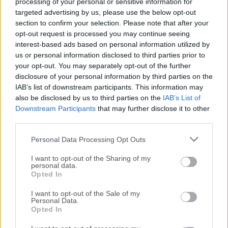
reciente de
Internet Download Manager IDM
o leer
processing of your personal or sensitive information for
targeted advertising by us, please use the below opt-out
nuestra reseña, simplemente haz
clic aquí
.
section to confirm your selection. Please note that after your
opt-out request is processed you may continue seeing
Todas las versiones antiguas distribuidas en nuestro
interest-based ads based on personal information utilized by
sitio web son completamente libres de virus y están
us or personal information disclosed to third parties prior to
disponibles para su descarga sin costo alguno.
your opt-out. You may separately opt-out of the further
disclosure of your personal information by third parties on the
IAB’s list of downstream participants. This information may
Nos encantaría saber de ti
also be disclosed by us to third parties on the
IAB’s List of
Downstream Participants
that may further disclose it to other
Si tienes alguna pregunta o idea que desees compartir
third parties.
con nosotros, dirígete a nuestra
página de contacto
y
Personal Data Processing Opt Outs
háznoslo saber. ¡Valoramos tu opinión!
I want to opt-out of the Sharing of my
personal data.
Opted In
I want to opt-out of the Sale of my
Personal Data.
Opted In