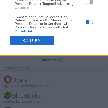
I want to opt-out of processing my
Personal Data for Targeted Advertising.
Opted In
I want to opt-out of Collection, Use,
Retention, Sale, and/or Sharing of my
Personal Data that Is Unrelated with the
Purposes for which it was collected.
Opted Out
Descargar Internet Download Manager
CONFIRM
6.18 Build 10
¿Por qué se publica esta aplicación en Filehorse? (
Más
información
)
Top Descargas
Opera
Opera 134.0 Build 5954.46 (64-bit)
BlueStacks
BlueStacks 10.42.251.1003