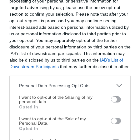
reciente de
Internet Download Manager IDM
o leer
processing of your personal or sensitive information for
targeted advertising by us, please use the below opt-out
nuestra reseña, simplemente haz
clic aquí
.
section to confirm your selection. Please note that after your
opt-out request is processed you may continue seeing
Todas las versiones antiguas distribuidas en nuestro
interest-based ads based on personal information utilized by
sitio web son completamente libres de virus y están
us or personal information disclosed to third parties prior to
disponibles para su descarga sin costo alguno.
your opt-out. You may separately opt-out of the further
disclosure of your personal information by third parties on the
IAB’s list of downstream participants. This information may
Nos encantaría saber de ti
also be disclosed by us to third parties on the
IAB’s List of
Downstream Participants
that may further disclose it to other
Si tienes alguna pregunta o idea que desees compartir
third parties.
con nosotros, dirígete a nuestra
página de contacto
y
Personal Data Processing Opt Outs
háznoslo saber. ¡Valoramos tu opinión!
I want to opt-out of the Sharing of my
personal data.
Opted In
I want to opt-out of the Sale of my
Personal Data.
Opted In