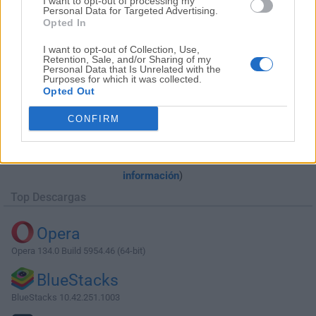
I want to opt-out of processing my
Personal Data for Targeted Advertising.
Opted In
I want to opt-out of Collection, Use,
Retention, Sale, and/or Sharing of my
Personal Data that Is Unrelated with the
Purposes for which it was collected.
Opted Out
Descargar Internet Download Manager
CONFIRM
6.18 Build 11
¿Por qué se publica esta aplicación en Filehorse? (
Más
información
)
Top Descargas
Opera
Opera 134.0 Build 5954.46 (64-bit)
BlueStacks
BlueStacks 10.42.251.1003