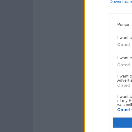
Downstream 
Persona
I want t
Opted 
I want t
Opted 
I want 
Advertis
Opted 
I want t
of my P
was col
Opted 