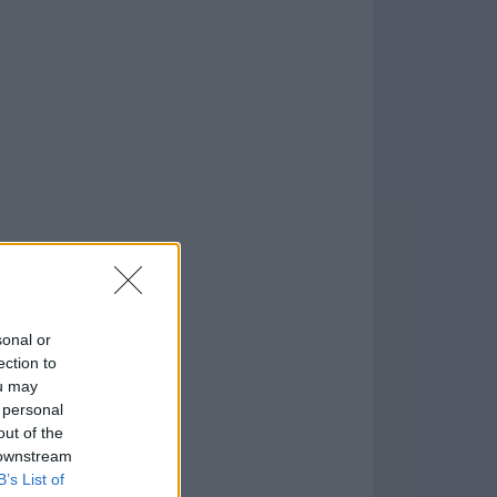
.11.1
sonal or
formación
)
ection to
ou may
 personal
out of the
 downstream
B’s List of