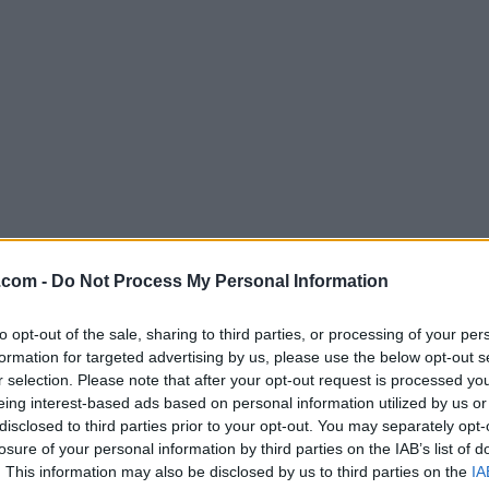
.com -
Do Not Process My Personal Information
Descargar iZotope Ozone Standard 9
to opt-out of the sale, sharing to third parties, or processing of your per
¿Por qué se publica esta aplicación en Filehorse? (
Más in
formation for targeted advertising by us, please use the below opt-out s
r selection. Please note that after your opt-out request is processed y
eing interest-based ads based on personal information utilized by us or
Imágenes
disclosed to third parties prior to your opt-out. You may separately opt-
losure of your personal information by third parties on the IAB’s list of
. This information may also be disclosed by us to third parties on the
IA