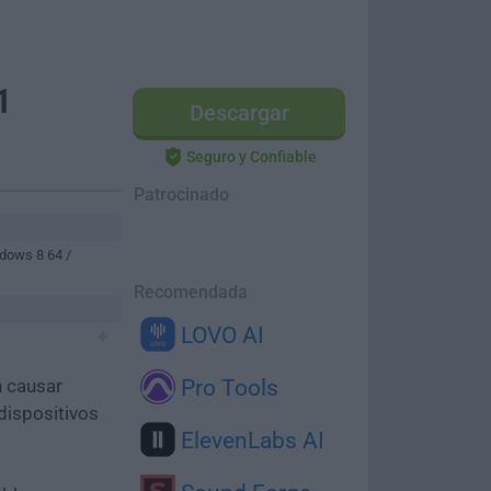
1
Descargar
Seguro y Confiable
Patrocinado
dows 8 64 /
Recomendada
LOVO AI
n causar
Pro Tools
dispositivos
ElevenLabs AI