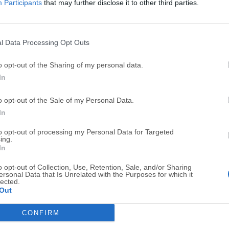
Participants
that may further disclose it to other third parties.
Top Descargas
l Data Processing Opt Outs
Opera
BlueStacks
o opt-out of the Sharing of my personal data.
In
Opera 134.0 Build 5954.46 (64-bit)
BlueStacks 10.42.251.1003
Photoshop
LDPlayer
o opt-out of the Sale of my Personal Data.
In
Adobe Photoshop CC 2026 27.9.1 (64-bit)
LDPlayer - Android Emulator
GTA 6
CapCut
to opt-out of processing my Personal Data for Targeted
ing.
GTA 6 for PS5
CapCut Desktop 9.1.0
In
PC Repair
Hero Wars
o opt-out of Collection, Use, Retention, Sale, and/or Sharing
ersonal Data that Is Unrelated with the Purposes for which it
PC Repair Tool 2026
Hero Wars - Online Action 
lected.
Out
TradingView
Halo: Camp
CONFIRM
TradingView - Trusted by 100 Million Traders
Halo: Campaign Evolved
Software m