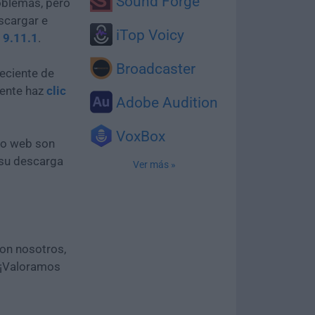
Sound Forge
oblemas, pero
scargar e
iTop Voicy
 9.11.1
.
Broadcaster
eciente de
mente haz
clic
Adobe Audition
VoxBox
tio web son
 su descarga
Ver más »
con nosotros,
 ¡Valoramos