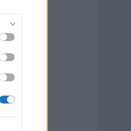
Game
aign
ás Populares »