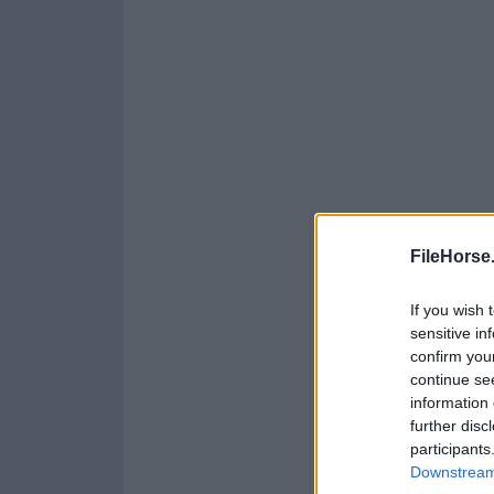
FileHorse
If you wish 
sensitive in
confirm you
continue se
information 
further disc
participants
Downstream 