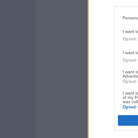
Persona
I want t
Opted 
I want t
Opted 
I want 
Advertis
Opted 
I want t
of my P
was col
Opted 