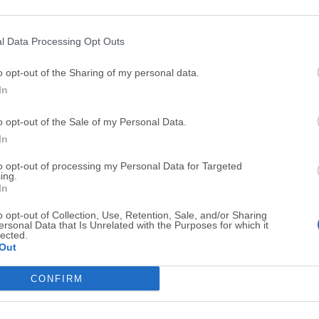
Top Descargas
l Data Processing Opt Outs
Opera
BlueStacks
o opt-out of the Sharing of my personal data.
Opera 134.0 Build 5954.46 (64-bit)
BlueStacks 10.42.251.1003
In
Photoshop
LDPlayer
o opt-out of the Sale of my Personal Data.
Adobe Photoshop CC 2026 27.9.1 (64-bit)
LDPlayer - Android Emulator
In
GTA 6
CapCut
to opt-out of processing my Personal Data for Targeted
GTA 6 for PS5
CapCut Desktop 9.1.0
ing.
In
PC Repair
Hero Wars
o opt-out of Collection, Use, Retention, Sale, and/or Sharing
PC Repair Tool 2026
Hero Wars - Online Action 
ersonal Data that Is Unrelated with the Purposes for which it
lected.
TradingView
Halo: Camp
Out
TradingView - Trusted by 100 Million Traders
Halo: Campaign Evolved
CONFIRM
Software m