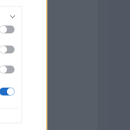
Game
aign
ás Populares »