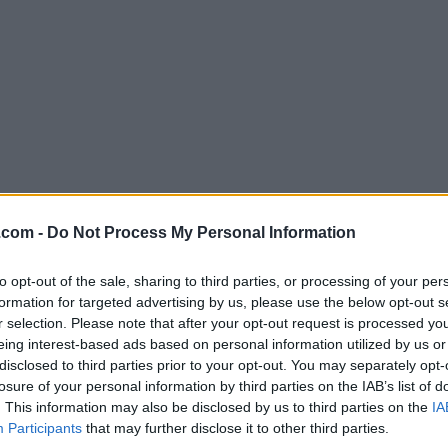
.com -
Do Not Process My Personal Information
Descargar jetAudio 8.0.1 Basic
¿Por qué se publica esta aplicación en Filehorse? (
Más in
to opt-out of the sale, sharing to third parties, or processing of your per
formation for targeted advertising by us, please use the below opt-out s
r selection. Please note that after your opt-out request is processed y
Imágenes
eing interest-based ads based on personal information utilized by us or
disclosed to third parties prior to your opt-out. You may separately opt-
losure of your personal information by third parties on the IAB’s list of
. This information may also be disclosed by us to third parties on the
IA
Participants
that may further disclose it to other third parties.