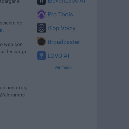
ElevenLabs AI
scargar e
Pro Tools
eciente de
iTop Voicy
uí
.
Broadcaster
tio web son
 su descarga
LOVO AI
Ver más »
con nosotros,
 ¡Valoramos