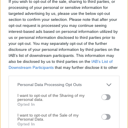
If you wish to opt-out of the sale, sharing to third parties, or
diseño electrónico (EDA) de código abierto utilizada para
processing of your personal or sensitive information for
crear esquemáticos, diseños de placas de circuito impreso
targeted advertising by us, please use the below opt-out
(PCB), y más. Desarrollado inicialmente en 1992 por Jean-
section to confirm your selection. Please note that after your
Pierre Charras, KiCad para PC ha evolucionado
opt-out request is processed you may continue seeing
significativamente a lo largo de los años, convirtiéndose en
interest-based ads based on personal information utilized by
una de las herramientas más populares para aficionados a
us or personal information disclosed to third parties prior to
your opt-out. You may separately opt-out of the further
la electrónica, ingenieros y profesionales por igual.Su
disclosure of your personal information by third parties on the
robusto conjunto de características, combinado con su
IAB’s list of downstream participants. This information may
naturaleza de código abierto, lo convierte en una opción
also be disclosed by us to third parties on the
IAB’s List of
versátil para el diseño de PCB, capaz de manejar proyectos
Downstream Participants
that may further disclose it to other
tanto a pequeña escala como complejos.Características
third parties.
PrincipalesCaptura de EsquemasEl módulo Eeschema de
Personal Data Processing Opt Outs
KiCad perm...
I want to opt-out of the Sharing of my
personal data.
Opted In
I want to opt-out of the Sale of my
Personal Data.
Opted In