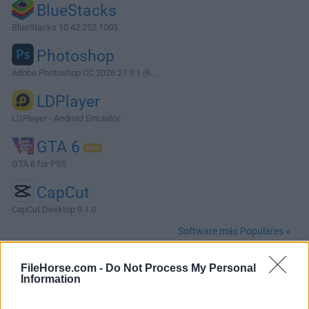
BlueStacks
BlueStacks 10.42.252.1003
Photoshop
Adobe Photoshop CC 2026 27.9.1 (6...
LDPlayer
LDPlayer - Android Emulator
GTA 6
GTA 6 for PS5
CapCut
CapCut Desktop 9.1.0
Software más Populares »
FileHorse.com -
Do Not Process My Personal
Acerca de KiCad
Information
KiCad es una suite de software de automatización de