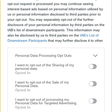
Todas las versiones antiguas distribuidas en nuestro
opt-out request is processed you may continue seeing
sitio web son completamente libres de virus y están
interest-based ads based on personal information utilized by
disponibles para su descarga sin costo alguno.
us or personal information disclosed to third parties prior to
your opt-out. You may separately opt-out of the further
disclosure of your personal information by third parties on the
Nos encantaría saber de ti
IAB’s list of downstream participants. This information may
also be disclosed by us to third parties on the
IAB’s List of
Si tienes alguna pregunta o idea que desees compartir
Downstream Participants
that may further disclose it to other
con nosotros, dirígete a nuestra
página de contacto
y
third parties.
háznoslo saber. ¡Valoramos tu opinión!
Personal Data Processing Opt Outs
I want to opt-out of the Sharing of my
personal data.
Opted In
I want to opt-out of the Sale of my
Personal Data.
Opted In
I want to opt-out of processing my
Personal Data for Targeted Advertising.
Opted In