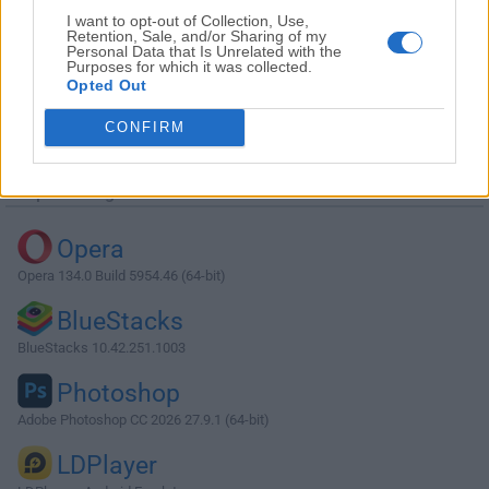
I want to opt-out of Collection, Use,
Retention, Sale, and/or Sharing of my
Personal Data that Is Unrelated with the
Purposes for which it was collected.
Opted Out
Descargar LibreOffice 7.4.5 (64-bit)
CONFIRM
¿Por qué se publica esta aplicación en Filehorse? (
Más
información
)
Top Descargas
Opera
Opera 134.0 Build 5954.46 (64-bit)
BlueStacks
BlueStacks 10.42.251.1003
Photoshop
Adobe Photoshop CC 2026 27.9.1 (64-bit)
LDPlayer