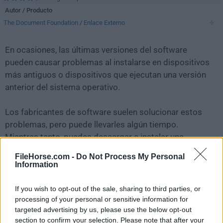
Autor / Producto
The Document Foundation
/
Enlace Externo
En ocasiones, las últimas versiones del software
pueden causar problemas al instalarse en dispositivos
más antiguos o dispositivos que ejecutan una versión
anterior del sistema operativo.
Los fabricantes de software suelen solucionar estos
problemas, pero puede llevarles algún tiempo.
Mientras tanto, puedes descargar e instalar una
versión anterior de
LibreOffice 7.4.5 (64-bit)
.
FileHorse.com -
Do Not Process My Personal
Information
Para aquellos interesados en descargar la versión más
reciente de
LibreOffice (64-bit)
o leer nuestra reseña,
If you wish to opt-out of the sale, sharing to third parties, or
simplemente haz
clic aquí
.
processing of your personal or sensitive information for
targeted advertising by us, please use the below opt-out
section to confirm your selection. Please note that after your