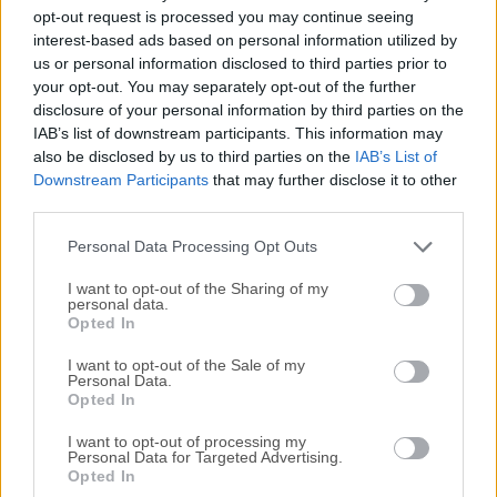
Todas las versiones antiguas distribuidas en nuestro
opt-out request is processed you may continue seeing
sitio web son completamente libres de virus y están
interest-based ads based on personal information utilized by
disponibles para su descarga sin costo alguno.
us or personal information disclosed to third parties prior to
your opt-out. You may separately opt-out of the further
disclosure of your personal information by third parties on the
Nos encantaría saber de ti
IAB’s list of downstream participants. This information may
also be disclosed by us to third parties on the
IAB’s List of
Si tienes alguna pregunta o idea que desees compartir
Downstream Participants
that may further disclose it to other
con nosotros, dirígete a nuestra
página de contacto
y
third parties.
háznoslo saber. ¡Valoramos tu opinión!
Personal Data Processing Opt Outs
I want to opt-out of the Sharing of my
personal data.
Opted In
I want to opt-out of the Sale of my
Personal Data.
Opted In
I want to opt-out of processing my
Personal Data for Targeted Advertising.
Opted In