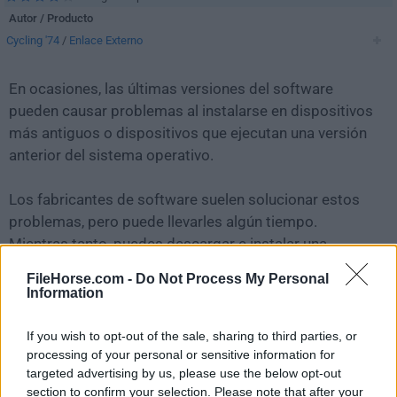
Autor / Producto
Cycling '74
/
Enlace Externo
En ocasiones, las últimas versiones del software
pueden causar problemas al instalarse en dispositivos
más antiguos o dispositivos que ejecutan una versión
anterior del sistema operativo.
Los fabricantes de software suelen solucionar estos
problemas, pero puede llevarles algún tiempo.
Mientras tanto, puedes descargar e instalar una
versión anterior de
Max 8.5.1
.
FileHorse.com -
Do Not Process My Personal
Information
Para aquellos interesados en descargar la versión más
reciente de
Max
o leer nuestra reseña, simplemente
If you wish to opt-out of the sale, sharing to third parties, or
haz
clic aquí
.
processing of your personal or sensitive information for
targeted advertising by us, please use the below opt-out
section to confirm your selection. Please note that after your