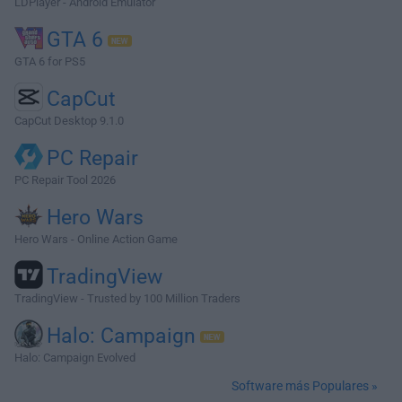
LDPlayer - Android Emulator
GTA 6
GTA 6 for PS5
CapCut
CapCut Desktop 9.1.0
PC Repair
PC Repair Tool 2026
Hero Wars
Hero Wars - Online Action Game
TradingView
TradingView - Trusted by 100 Million Traders
Halo: Campaign
Halo: Campaign Evolved
Software más Populares »