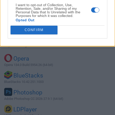
I want to opt-out of Collection, Use,
Retention, Sale, and/or Sharing of my
Personal Data that Is Unrelated with the
Purposes for which it was collected.
Opted Out
Descargar Max 8.5.1
CONFIRM
¿Por qué se publica esta aplicación en Filehorse? (
Más
información
)
Top Descargas
Opera
Opera 134.0 Build 5954.26 (64-bit)
BlueStacks
BlueStacks 10.42.251.1003
Photoshop
Adobe Photoshop CC 2026 27.9.1 (64-bit)
LDPlayer