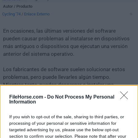
Autor / Producto
Cycling '74
/
Enlace Externo
En ocasiones, las últimas versiones del software
pueden causar problemas al instalarse en dispositivos
más antiguos o dispositivos que ejecutan una versión
anterior del sistema operativo.
Los fabricantes de software suelen solucionar estos
problemas, pero puede llevarles algún tiempo.
Mientras tanto, puedes descargar e instalar una
versión anterior de
Max 9.0.6
.
FileHorse.com -
Do Not Process My Personal
Information
Para aquellos interesados en descargar la versión más
reciente de
Max
o leer nuestra reseña, simplemente
If you wish to opt-out of the sale, sharing to third parties, or
haz
clic aquí
.
processing of your personal or sensitive information for
targeted advertising by us, please use the below opt-out
section to confirm your selection. Please note that after your