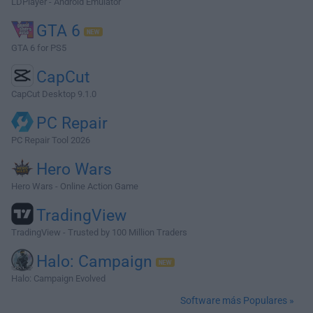
LDPlayer - Android Emulator
GTA 6
GTA 6 for PS5
CapCut
CapCut Desktop 9.1.0
PC Repair
PC Repair Tool 2026
Hero Wars
Hero Wars - Online Action Game
TradingView
TradingView - Trusted by 100 Million Traders
Halo: Campaign
Halo: Campaign Evolved
Software más Populares »