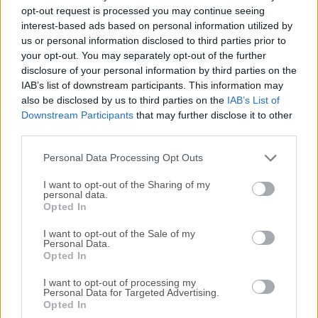
Todas las versiones antiguas distribuidas en nuestro
opt-out request is processed you may continue seeing
sitio web son completamente libres de virus y están
interest-based ads based on personal information utilized by
disponibles para su descarga sin costo alguno.
us or personal information disclosed to third parties prior to
your opt-out. You may separately opt-out of the further
disclosure of your personal information by third parties on the
Nos encantaría saber de ti
IAB’s list of downstream participants. This information may
also be disclosed by us to third parties on the
IAB’s List of
Si tienes alguna pregunta o idea que desees compartir
Downstream Participants
that may further disclose it to other
con nosotros, dirígete a nuestra
página de contacto
y
third parties.
háznoslo saber. ¡Valoramos tu opinión!
Personal Data Processing Opt Outs
I want to opt-out of the Sharing of my
personal data.
Opted In
I want to opt-out of the Sale of my
Personal Data.
Opted In
I want to opt-out of processing my
Personal Data for Targeted Advertising.
Opted In