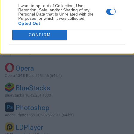
I want to opt-out of Collection, Use,
Retention, Sale, and/or Sharing of my
Personal Data that Is Unrelated with the
Purposes for which it was collected.
Opted Out
Descargar Max 9.0.6
CONFIRM
¿Por qué se publica esta aplicación en Filehorse? (
Más
información
)
Top Descargas
Opera
Opera 134.0 Build 5954.46 (64-bit)
BlueStacks
BlueStacks 10.42.251.1003
Photoshop
Adobe Photoshop CC 2026 27.9.1 (64-bit)
LDPlayer