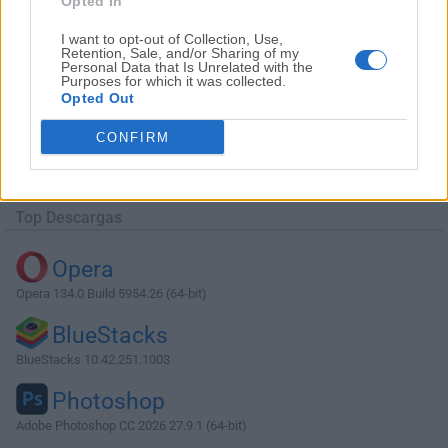
Opted In
I want to opt-out of Collection, Use,
Retention, Sale, and/or Sharing of my
Personal Data that Is Unrelated with the
Purposes for which it was collected.
Opted Out
Descargar MongoDB Compass 1.19.1
CONFIRM
¿Por qué se publica esta aplicación en Filehorse? (
Más
información
)
Top Descargas
Opera
Opera 134.0 Build 5954.26 (64-bit)
BlueStacks
BlueStacks 10.42.251.1003
Photoshop
Adobe Photoshop CC 2026 27.9.1 (64-bit)