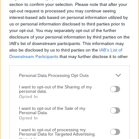
section to confirm your selection. Please note that after your
opt-out request is processed you may continue seeing
Todas las versiones antiguas distribuidas en nuestro
interest-based ads based on personal information utilized by
sitio web son completamente libres de virus y están
us or personal information disclosed to third parties prior to
disponibles para su descarga sin costo alguno.
your opt-out. You may separately opt-out of the further
disclosure of your personal information by third parties on the
IAB’s list of downstream participants. This information may
Nos encantaría saber de ti
also be disclosed by us to third parties on the
IAB’s List of
Downstream Participants
that may further disclose it to other
Si tienes alguna pregunta o idea que desees compartir
third parties.
con nosotros, dirígete a nuestra
página de contacto
y
háznoslo saber. ¡Valoramos tu opinión!
Personal Data Processing Opt Outs
I want to opt-out of the Sharing of my
personal data.
Opted In
I want to opt-out of the Sale of my
Personal Data.
Opted In
I want to opt-out of processing my
Personal Data for Targeted Advertising.