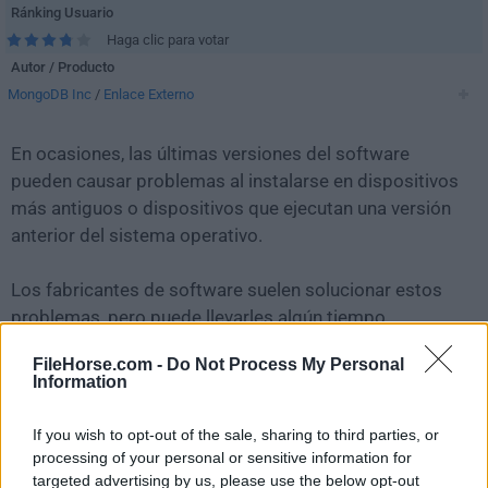
Ránking Usuario
Haga clic para votar
Autor / Producto
MongoDB Inc
/
Enlace Externo
En ocasiones, las últimas versiones del software
pueden causar problemas al instalarse en dispositivos
más antiguos o dispositivos que ejecutan una versión
anterior del sistema operativo.
Los fabricantes de software suelen solucionar estos
problemas, pero puede llevarles algún tiempo.
Mientras tanto, puedes descargar e instalar una
FileHorse.com -
Do Not Process My Personal
versión anterior de
MongoDB Compass 1.19.1
.
Information
Para aquellos interesados en descargar la versión más
If you wish to opt-out of the sale, sharing to third parties, or
reciente de
MongoDB Compass
o leer nuestra reseña,
processing of your personal or sensitive information for
simplemente haz
clic aquí
.
targeted advertising by us, please use the below opt-out