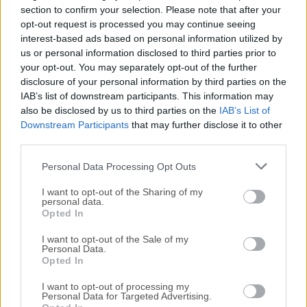
section to confirm your selection. Please note that after your
opt-out request is processed you may continue seeing
Todas las versiones antiguas distribuidas en nuestro
interest-based ads based on personal information utilized by
sitio web son completamente libres de virus y están
us or personal information disclosed to third parties prior to
disponibles para su descarga sin costo alguno.
your opt-out. You may separately opt-out of the further
disclosure of your personal information by third parties on the
IAB’s list of downstream participants. This information may
Nos encantaría saber de ti
also be disclosed by us to third parties on the
IAB’s List of
Downstream Participants
that may further disclose it to other
Si tienes alguna pregunta o idea que desees compartir
third parties.
con nosotros, dirígete a nuestra
página de contacto
y
háznoslo saber. ¡Valoramos tu opinión!
Personal Data Processing Opt Outs
I want to opt-out of the Sharing of my
personal data.
Opted In
I want to opt-out of the Sale of my
Personal Data.
Opted In
I want to opt-out of processing my
Personal Data for Targeted Advertising.