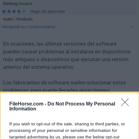
Ránking Usuario
Haga clic para votar
Autor / Producto
MongoDB Inc
/
Enlace Externo
En ocasiones, las últimas versiones del software
pueden causar problemas al instalarse en dispositivos
más antiguos o dispositivos que ejecutan una versión
anterior del sistema operativo.
Los fabricantes de software suelen solucionar estos
problemas, pero puede llevarles algún tiempo.
Mientras tanto, puedes descargar e instalar una
FileHorse.com -
Do Not Process My Personal
versión anterior de
MongoDB Compass 1.21.0
.
Information
Para aquellos interesados en descargar la versión más
If you wish to opt-out of the sale, sharing to third parties, or
reciente de
MongoDB Compass
o leer nuestra reseña,
processing of your personal or sensitive information for
simplemente haz
clic aquí
.
targeted advertising by us, please use the below opt-out