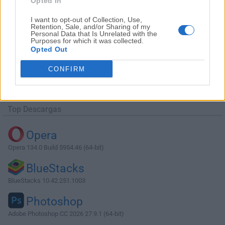
Opted In
I want to opt-out of Collection, Use,
Retention, Sale, and/or Sharing of my
Personal Data that Is Unrelated with the
Purposes for which it was collected.
Opted Out
Descargar MongoDB Compass 1.21.0
CONFIRM
¿Por qué se publica esta aplicación en Filehorse? (
Más
información
)
Top Descargas
Opera
Opera 134.0 Build 5954.46 (64-bit)
BlueStacks
BlueStacks 10.42.251.1003
Photoshop
Adobe Photoshop CC 2026 27.9.1 (64-bit)