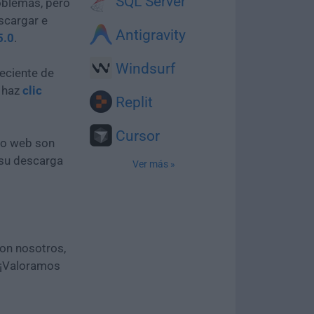
SQL Server
oblemas, pero
scargar e
Antigravity
5.0
.
Windsurf
eciente de
e haz
clic
Replit
Cursor
tio web son
 su descarga
Ver más »
con nosotros,
 ¡Valoramos