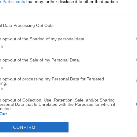
Participants
that may further disclose it to other third parties.
Top Descargas
l Data Processing Opt Outs
Opera
BlueStacks
o opt-out of the Sharing of my personal data.
In
Opera 134.0 Build 5954.46 (64-bit)
BlueStacks 10.42.251.1003
Photoshop
LDPlayer
o opt-out of the Sale of my Personal Data.
In
Adobe Photoshop CC 2026 27.9.1 (64-bit)
LDPlayer - Android Emulator
GTA 6
CapCut
to opt-out of processing my Personal Data for Targeted
ing.
GTA 6 for PS5
CapCut Desktop 9.1.0
In
PC Repair
Hero Wars
o opt-out of Collection, Use, Retention, Sale, and/or Sharing
ersonal Data that Is Unrelated with the Purposes for which it
PC Repair Tool 2026
Hero Wars - Online Action 
lected.
Out
TradingView
Halo: Camp
CONFIRM
TradingView - Trusted by 100 Million Traders
Halo: Campaign Evolved
Software m