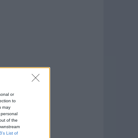
.0
sonal or
formación
)
ection to
ou may
 personal
out of the
 downstream
B’s List of