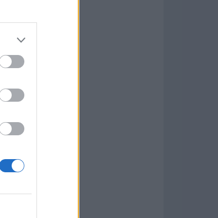
Game
aign
ás Populares »