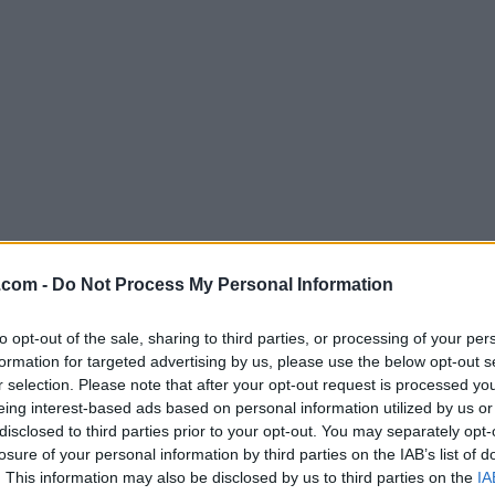
.com -
Do Not Process My Personal Information
Descargar MongoDB Compass 1.25
to opt-out of the sale, sharing to third parties, or processing of your per
¿Por qué se publica esta aplicación en Filehorse? (
Más in
formation for targeted advertising by us, please use the below opt-out s
r selection. Please note that after your opt-out request is processed y
eing interest-based ads based on personal information utilized by us or
Imágenes
disclosed to third parties prior to your opt-out. You may separately opt-
losure of your personal information by third parties on the IAB’s list of
. This information may also be disclosed by us to third parties on the
IA