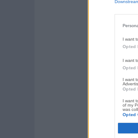
Downstream 
Persona
I want t
Opted 
I want t
Opted 
I want 
Advertis
Opted 
I want t
of my P
was col
Opted 