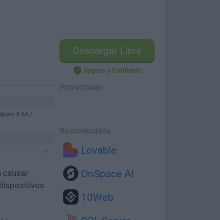
Descargar Libre
Seguro y Confiable
Patrocinado
dows 8 64 /
Recomendada
Lovable
n causar
OnSpace AI
dispositivos
10Web